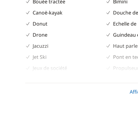
Bouée tractée
Bimini
Canoë-kayak
Douche de
Donut
Echelle de
Drone
Guindeau 
Jacuzzi
Haut parle
Jet Ski
Pont en te
Jeux de société
Propulseur
Jeux vidéos
Table de c
Knee board
Taud de so
Aff
Lecteur CD
Winch élec
Lecteur DVD
Masques & tubas
Matériel de pêche