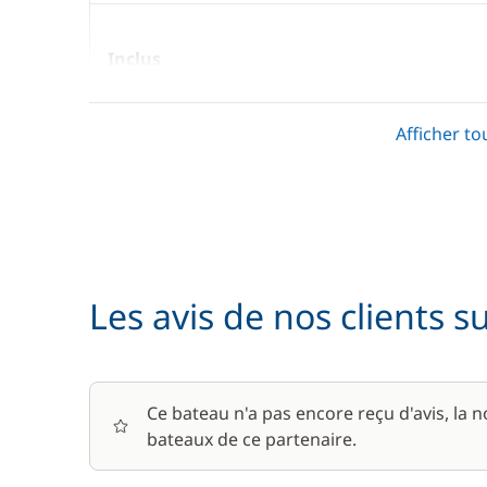
Guide & cartes
Cuisinière
Grille pain
Inclus
Ice Maker
Air Conditionné
Lave Vaiss
Afficher to
Machine à
Annexe
Micro-ond
Annexe + Moteur HB
Réfrigérat
Réfrigérat
Bouée tractée
Les avis de nos clients s
Cabine Supérieure
Caisse de bord
Ce bateau n'a pas encore reçu d'avis, la 
bateaux de ce partenaire.
Consommables de bord (pile, gaz,...)