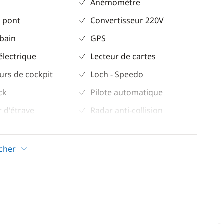
Anémomètre
 pont
Convertisseur 220V
 bain
GPS
électrique
Lecteur de cartes
urs de cockpit
Loch - Speedo
ck
Pilote automatique
 d'étrave
Radar anti-collision
ockpit
Sondeur
leil
VHF
icher
trique