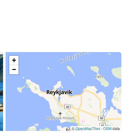
—
Inclus
—
Inclus
—
Inclus
—
Inclus
+
−
—
Inclus
—
Inclus
—
Inclus
—
Inclus
©
OpenMapTiles
-
OSM
data