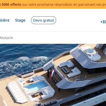
à 500€ offerts
sur votre prochaine réservation en parrainant vos pr
isière
Stage
Devis gratuit
+33
Reykjavik