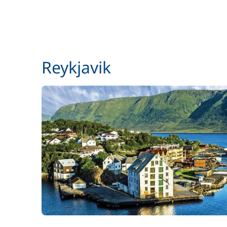
Convertisseur 12 V / 220 V
Coussins de cockpit
Reykjavik
Cuisinier (repas non inclus)
Donation Sauveteurs en Mer (SNSM)
Foil électrique
Frais de dossier pour la base
Générateur
Homme de pont/Second