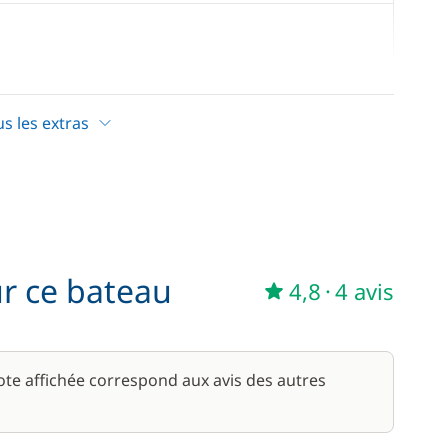
Chauffage
Climatisation
Dessalinisateur
—
Inclus
elle
Dock & go
us les extras
 café
Eau chaude
—
Inclus
es
Générateur
—
Inclus
eur
Lave Linge
eur éléctrique
Plateforme de bain
—
Inclus
ur ce bateau
4,8
·
4 avis
Stabilisateurs
—
Inclus
—
Inclus
note affichée correspond aux avis des autres
—
Inclus