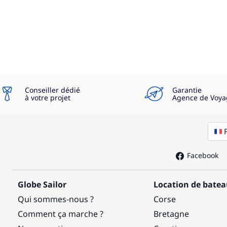
—
Inclus
—
Inclus
—
Inclus
—
Inclus
Conseiller dédié
Garantie
à votre projet
Agence de Voya
—
Inclus
—
Inclus
Facebook
—
Inclus
Globe Sailor
Location de bate
—
Inclus
Qui sommes-nous ?
Corse
Comment ça marche ?
Bretagne
—
Inclus