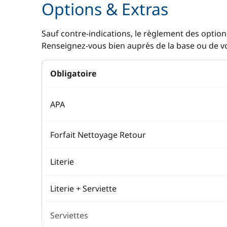
Options & Extras
Matériel de plongée
Paddle
Sauf contre-indications, le règlement des options
Renseignez-vous bien auprès de la base ou de vot
Planche à voile
Prise Jack/MP3
Obligatoire
Seabob / Sea Scooter
Ski nautique
APA
TV
Forfait Nettoyage Retour
Vélo
Wakeboard
Literie
Literie + Serviette
Divers
Cuisine
Equipement de sécurité
Congélate
Serviettes