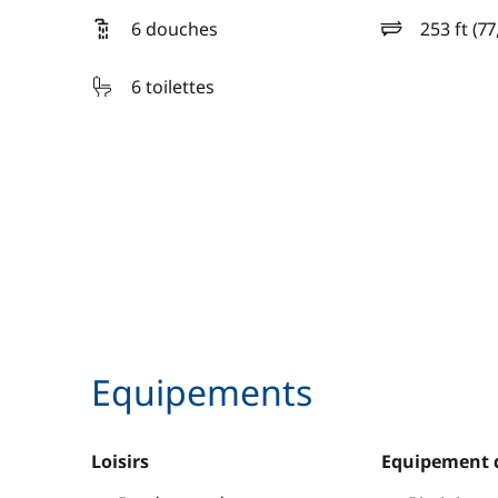
6 douches
253 ft (7
longueur
6 toilettes
Equipements
Loisirs
Equipement 