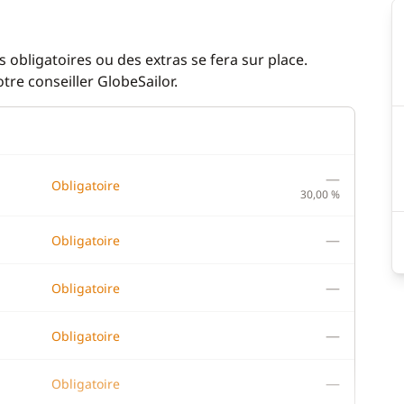
 obligatoires ou des extras se fera sur place.
re conseiller GlobeSailor.
—
Obligatoire
30,00 %
—
Obligatoire
—
Obligatoire
—
Obligatoire
Confort
ur
Bossoir électrique
—
Obligatoire