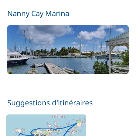
240,00 €
Cuisinier (repas non inclus)
/ jour
Nanny Cay Marina
Filet de sécurité
155,00 €
À partir de
Paddle
15,00 €
/ nuit
85,00 €
Rachat de Franchise
/ nuit
345,00 €
Skipper (repas non inclus)
/ jour
Suggestions d'itinéraires
15,00 €
Wifi
/ nuit