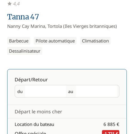
4,4
Tanna 47
Nanny Cay Marina, Tortola (Iles Vierges britanniques)
Barbecue
Pilote automatique
Climatisation
Dessalinisateur
Départ/Retour
du
au
Départ
Retour
Départ le moins cher
Location du bateau
6 885 €
Offre spéciale
-1 721 €