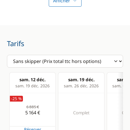
Afficher
Electronique
Divers
Anémomètre
Equipement de
sécurité
GPS
Lecteur de cartes
Tarifs
Loch - Speedo
Pilote automatique
Sondeur
sam. 12 déc.
sam. 19 déc.
sam. 2
VHF
sam. 19 déc. 2026
sam. 26 déc. 2026
sam. 02 j
-25 %
Cuisine
Confort
6 885 €
Congélateur
Climatisation
5 164 €
Complet
Com
Cuisinière
Dessalinisateur
Réserver