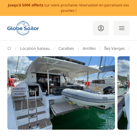
Jusqu'à 500€ offerts
sur votre prochaine réservation en parrainant vos
proches !
GlobeSailor
Location bateau
Caraïbes
Antilles
Îles Vierges
Îl