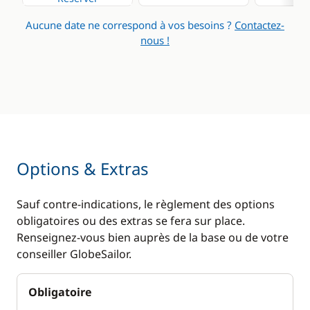
Grille pain
Eau chaude
Aucune date ne correspond à vos besoins ?
Contactez-
Lave Vaisselle
Générateur
nous !
Micro-ondes
Ventilateurs
Réfrigérateur
WC électrique
Options & Extras
Sauf contre-indications, le règlement des options
obligatoires ou des extras se fera sur place.
Renseignez-vous bien auprès de la base ou de votre
conseiller GlobeSailor.
Obligatoire