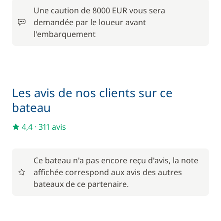
Une caution de 8000 EUR vous sera
Forfait Nettoyage
Inclus dans le pack confort
demandée par le loueur avant
—
Retour
l'embarquement
Inclus dans le pack confort
Kit de bienvenue
—
Inclus dans le pack confort
Les avis de nos clients sur ce
Literie
—
bateau
Inclus dans le pack confort
Moteur Hors Bord
4,4
·
311 avis
—
Inclus dans le pack confort
Serviettes
Ce bateau n'a pas encore reçu d'avis, la note
—
affichée correspond aux avis des autres
bateaux de ce partenaire.
En option