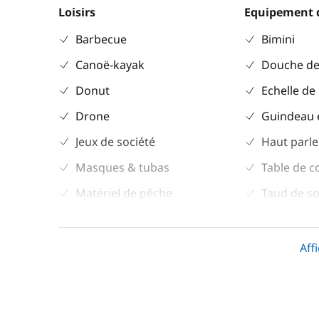
Loisirs
Equipement 
Barbecue
Bimini
Canoë-kayak
Douche de
Donut
Echelle de
Drone
Guindeau 
Jeux de société
Haut parle
Masques & tubas
Table de c
Matériel de pêche
Taud de so
Paddle
Winch élec
Prise Jack/MP3
Aff
Seabob / Sea Scooter
Ski nautique