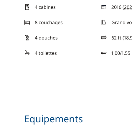
4 cabines
2016 (
202
année
8 couchages
Grand voi
4 douches
62 ft (18,
longueur
4 toilettes
1,00/1,55
tirant d'eau
Equipements