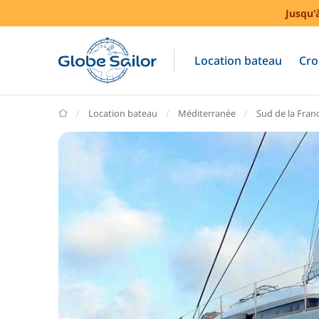
Jusqu'
Location bateau
Cro
GlobeSailor
Location bateau
Méditerranée
Sud de la Fran