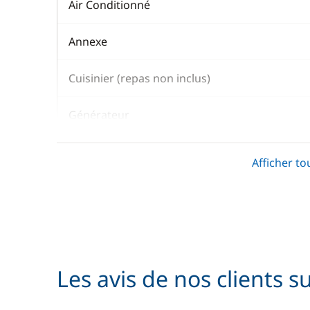
Air Conditionné
Annexe
Cuisinier (repas non inclus)
Générateur
Hôtesse (repas non inclus)
Afficher to
Kayak
Literie
Moteur Hors Bord
Les avis de nos clients s
Paddle