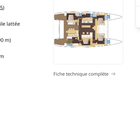
5
)
le lattée
90 m)
 m
Fiche technique complète