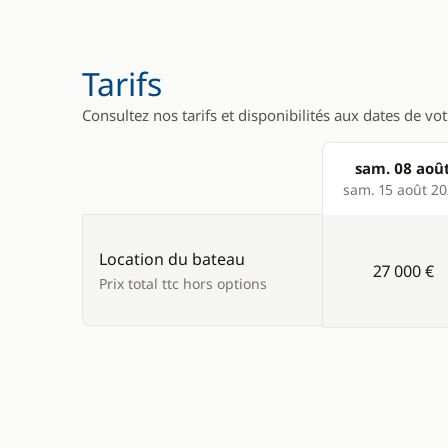
TV
Wakeboard
Tarifs
Divers
Cuisine
Consultez nos tarifs et disponibilités aux dates de vo
Equipement de sécurité
Congélate
sam. 08 aoû
Guide & cartes
Cuisinière
Products
sam. 15 août 2
Ice Maker
Lave Vaiss
Location du bateau
27 000 €
Prix total ttc hors options
Micro-ond
Réfrigérat
Réfrigérat