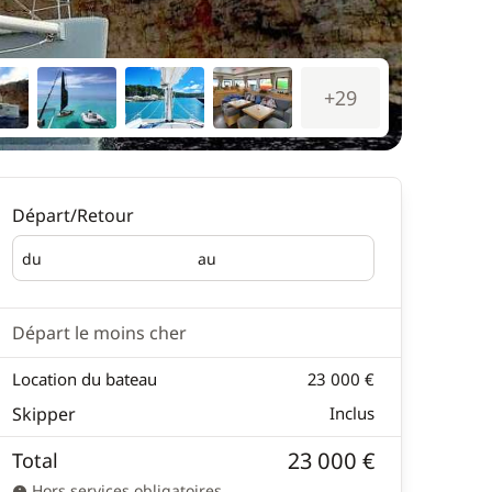
+29
Départ/Retour
du
au
Départ
Retour
Départ le moins cher
Location du bateau
23 000 €
Skipper
Inclus
23 000 €
Total
Hors services obligatoires