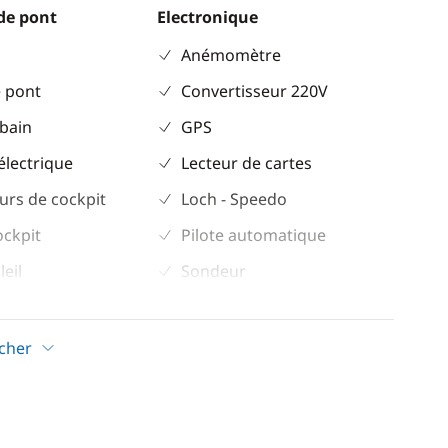
de pont
Electronique
Anémomètre
 pont
Convertisseur 220V
 bain
GPS
électrique
Lecteur de cartes
urs de cockpit
Loch - Speedo
ockpit
Pilote automatique
leil
Sondeur
trique
VHF
icher