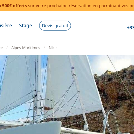
à 500€ offerts
sur votre prochaine réservation en parrainant vos pr
isière
Stage
Devis gratuit
+33
ce
Alpes-Maritimes
Nice