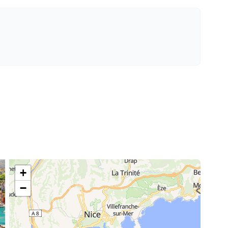
—
Inclus
—
Inclus
—
Inclus
—
20,00 %
+
500,00 €
−