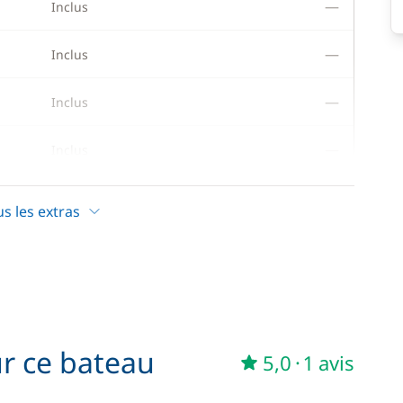
—
Inclus
—
Inclus
—
Inclus
—
Inclus
—
Inclus
us les extras
—
Inclus
—
Inclus
—
Inclus
ur ce bateau
5,0
·
1 avis
—
Inclus