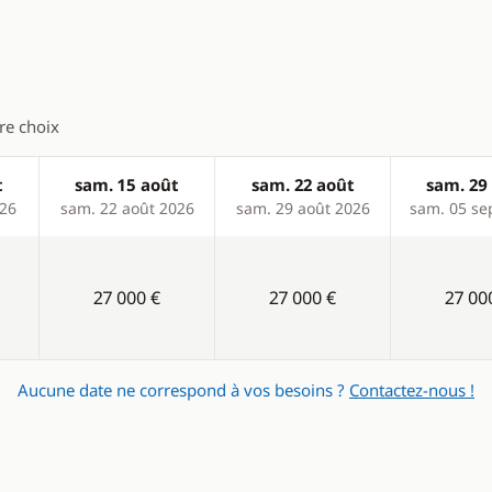
Confort
tre choix
ur
Climatisation
t
sam. 15 août
sam. 22 août
sam. 29
Dessalinisateur
026
sam. 22 août 2026
sam. 29 août 2026
sam. 05 se
Eau chaude
elle
Générateur
27 000 €
27 000 €
27 00
es
Ventilateurs
eur
WC électrique
Aucune date ne correspond à vos besoins ?
Contactez-nous !
eur éléctrique