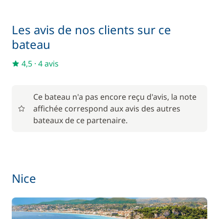
Lave Vaisselle
Générateur
Les avis de nos clients sur ce
Machine à café
Plateforme de bain
bateau
Réfrigérateur
Stabilisateurs
4,5
Réfrigérateur
·
4 avis
WC électrique
éléctrique
Ce bateau n'a pas encore reçu d'avis, la note
affichée correspond aux avis des autres
bateaux de ce partenaire.
Nice