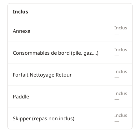
Electronique
Divers
Inclus
Anémomètre
Equipement de
sécurité
Convertisseur 220V
Inclus
Annexe
Guide & cartes
—
GPS
Lecteur de cartes
Inclus
Consommables de bord (pile, gaz,...)
—
Pilote automatique
Radar anti-collision
Inclus
Forfait Nettoyage Retour
—
Sondeur
VHF
Inclus
Paddle
—
Cuisine
Confort
Inclus
Skipper (repas non inclus)
—
Congélateur
Chauffage
Ice Maker
Eau chaude