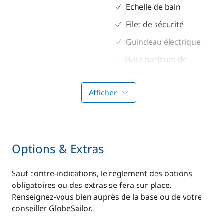
Echelle de bain
Filet de sécurité
Guindeau électrique
Haut parleurs de
cockpit
Pont en teck
Afficher
Propulseur d'étrave
Sol cockpit / intérieur
en teck
Options & Extras
Table de cockpit
Taud de soleil
Sauf contre-indications, le règlement des options
obligatoires ou des extras se fera sur place.
Winch électrique
Renseignez-vous bien auprès de la base ou de votre
conseiller GlobeSailor.