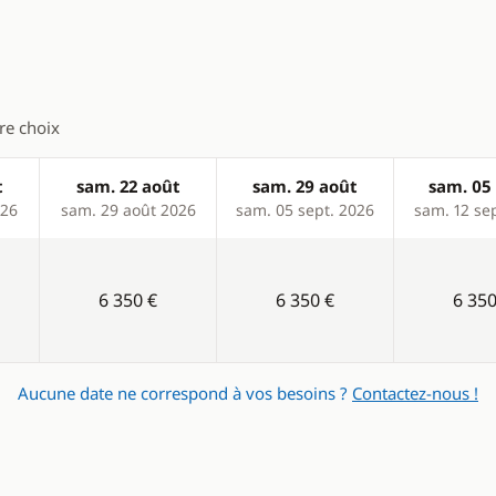
r
ique
tre choix
t
sam. 22 août
sam. 29 août
sam. 05 
026
sam. 29 août 2026
sam. 05 sept. 2026
sam. 12 se
6 350 €
6 350 €
6 350
Aucune date ne correspond à vos besoins ?
Contactez-nous !