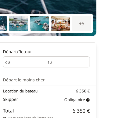
+5
Départ/Retour
du
au
Départ
Retour
Départ le moins cher
Location du bateau
6 350 €
Skipper
Obligatoire
6 350 €
Total
Hors services obligatoires