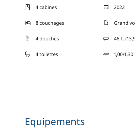
4 cabines
2022
année
8 couchages
Grand voi
4 douches
46 ft (13,
longueur
4 toilettes
1,00/1,30
tirant d'eau
Equipements