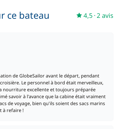
225,00 €
ur ce bateau
/ semaine
4,5
·
2 avis
sation de GlobeSailor avant le départ, pendant
 croisière. Le personnel à bord était merveilleux,
 nourriture excellente et toujours préparée
mé savoir à l'avance que la cabine était vraiment
acs de voyage, bien qu'ils soient des sacs marins
 à refaire !