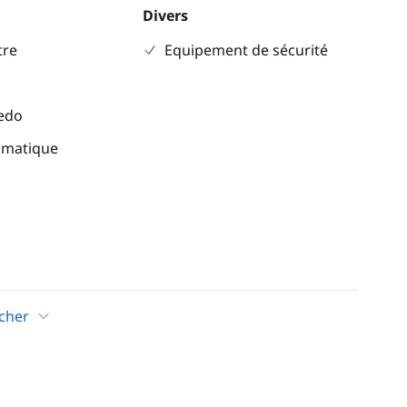
Divers
re
Equipement de sécurité
eedo
omatique
icher
ion
ateur
e