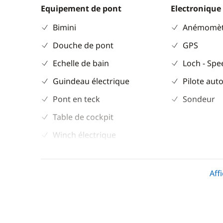
Equipement de pont
Electronique
Bimini
Anémomèt
Douche de pont
GPS
Echelle de bain
Loch - Sp
Guindeau électrique
Pilote aut
Pont en teck
Sondeur
Table de cockpit
Winch électrique
Cuisine
Confort
Aff
Cuisinière
Climatisat
Réfrigérateur
Dessalinis
Eau chaud