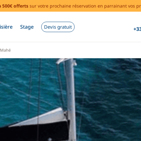
à 500€ offerts
sur votre prochaine réservation en parrainant vos pr
isière
Stage
Devis gratuit
+33
Mahé