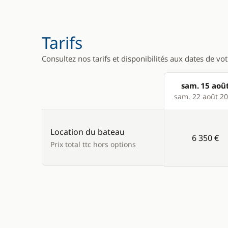
Générateu
WC électr
Tarifs
Consultez nos tarifs et disponibilités aux dates de vo
sam. 15 aoû
Products
sam. 22 août 2
Location du bateau
6 350 €
Prix total ttc hors options