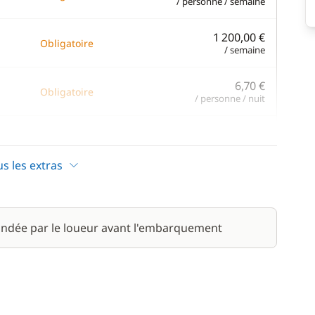
/ personne / semaine
1 200,00 €
Obligatoire
/ semaine
6,70 €
Obligatoire
/ personne / nuit
us les extras
980,00 €
/ semaine
ndée par le loueur avant l'embarquement
95,00 €
/ semaine
95,00 €
/ semaine