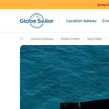
Jusqu'
Location bateau
Cro
GlobeSailor
Location bateau
Océan Indien
Seychelles