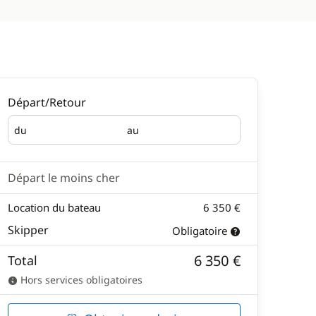
Départ/Retour
du
au
Départ
Retour
Départ le moins cher
Location du bateau
6 350 €
Skipper
Obligatoire
6 350 €
Total
Hors services obligatoires