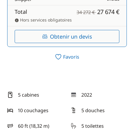
27 674 €
Total
34 272 €
Hors services obligatoires
Obtenir un devis
Favoris
5 cabines
2022
année
10 couchages
5 douches
60 ft (18,32 m)
5 toilettes
longueur