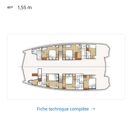
1,55 m
tirant d'eau
Fiche technique complète