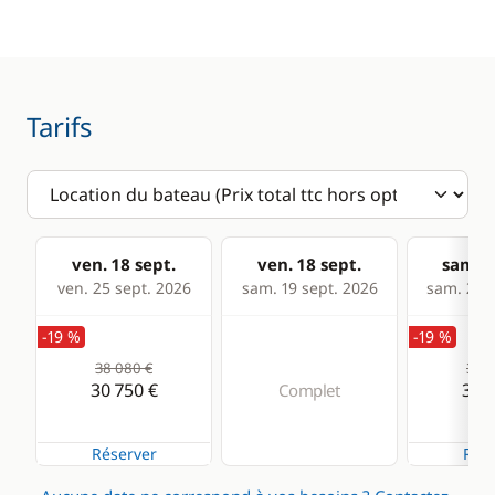
GPS
Réfrigérateur
Lecteur de cartes
Confort
Tarifs
Dessalinisateur
ven. 18 sept.
ven. 18 sept.
sam. 1
ven. 25 sept. 2026
sam. 19 sept. 2026
sam. 26 s
-19 %
-19 %
38 080 €
38 0
30 750 €
30 7
Complet
Réserver
Rése