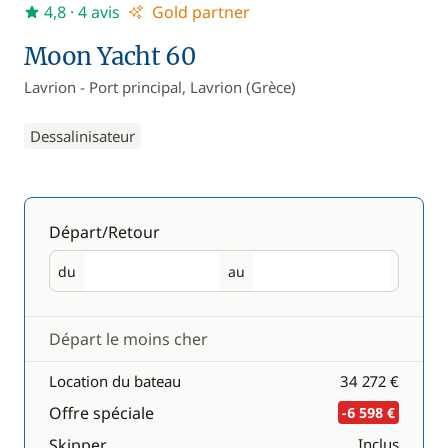
4,8
· 4 avis
Gold partner
Moon Yacht 60
Lavrion - Port principal, Lavrion (Grèce)
Dessalinisateur
Départ/Retour
du
au
Départ
Retour
Départ le moins cher
Location du bateau
34 272 €
Offre spéciale
-6 598 €
Skipper
Inclus