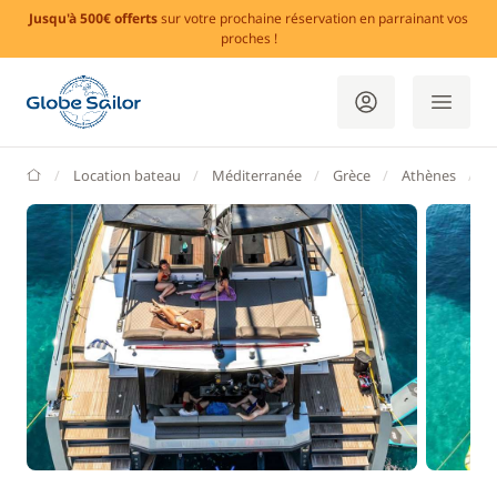
Jusqu'à 500€ offerts
sur votre prochaine réservation en parrainant vos
proches !
GlobeSailor
Location bateau
Méditerranée
Grèce
Athènes
L