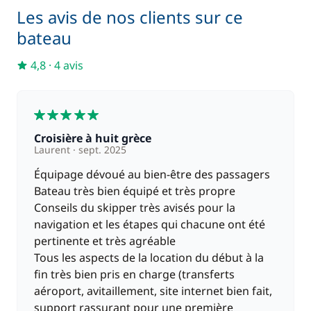
Les avis de nos clients sur ce
bateau
Inclus
Serviettes
—
4,8
·
4 avis
Inclus
Skipper (repas non inclus)
—
5
Croisière à huit grèce
Laurent
sept. 2025
Équipage dévoué au bien-être des passagers
Bateau très bien équipé et très propre
Conseils du skipper très avisés pour la
navigation et les étapes qui chacune ont été
pertinente et très agréable
Tous les aspects de la location du début à la
fin très bien pris en charge (transferts
aéroport, avitaillement, site internet bien fait,
support rassurant pour une première