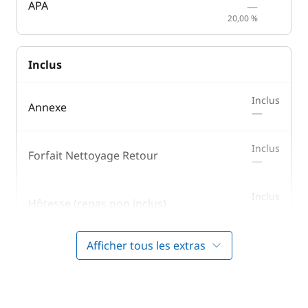
APA
—
20,00 %
Inclus
Inclus
Annexe
—
Inclus
Forfait Nettoyage Retour
—
Inclus
Hôtesse (repas non inclus)
—
Afficher tous les extras
Inclus
Literie
—
Inclus
Moteur Hors Bord
—