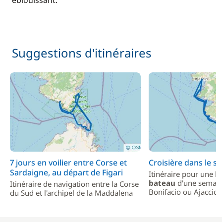
éblouissant.
250,00 €
Hôtesse (repas non inclus)
/ nuit
Suggestions d'itinéraires
7 jours en voilier entre Corse et
Croisière dans le s
Sardaigne, au départ de Figari
Itinéraire pour une
l
bateau
d'une semain
Itinéraire de navigation entre la Corse
Bonifacio ou Ajaccio.
du Sud et l'archipel de la Maddalena