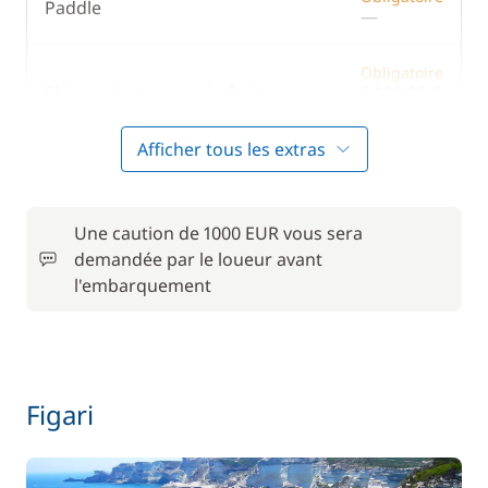
Paddle
—
WC électrique
Obligatoire
Skipper (repas non inclus)
2 100,00 €
/ semaine
Afficher tous les extras
Inclus
Une caution de 1000 EUR vous sera
Inclus
Annexe
demandée par le loueur avant
—
l'embarquement
Inclus
Consommables de bord (pile, gaz,...)
—
Inclus
Dernière nuit à bord (vendredi)
Figari
—
Inclus
Frais de dossier pour la base