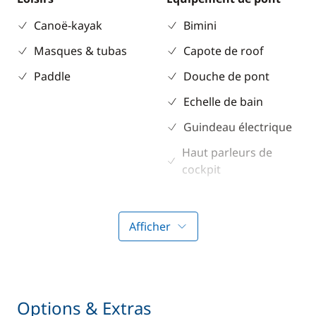
Canoë-kayak
Bimini
Masques & tubas
Capote de roof
Paddle
Douche de pont
Echelle de bain
Guindeau électrique
Haut parleurs de
cockpit
Table de cockpit
Taud de soleil
Afficher
Winch électrique
Electronique
Divers
Options & Extras