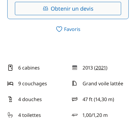
Obtenir un devis
Favoris
6 cabines
2013 (
2021
)
année
9 couchages
Grand voile lattée
4 douches
47 ft (14,30 m)
longueur
4 toilettes
1,00/1,20 m
tirant d'eau