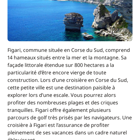
—
Inclus
Générateur
—
Inclus
Moteur Hors Bord
—
Figari, commune située en Corse du Sud, comprend
14 hameaux situés entre la mer et la montagne. Sa
Inclus
Serviettes
façade littorale étendue sur 800 hectares a la
—
particularité d’être encore vierge de toute
construction. Lors d’une croisière en Corse du Sud,
Inclus
Taxe Réserve Naturelle
cette petite ville est une destination paisible à
—
explorer lors d’une escale. Vous pourrez alors
profiter des nombreuses plages et des criques
Inclus
TVA
tranquilles. Figari offre également plusieurs
—
parcours de golf très prisés par les navigateurs. Une
croisière à Figari est l’assurance de profiter
En option
pleinement de ses vacances dans un cadre naturel