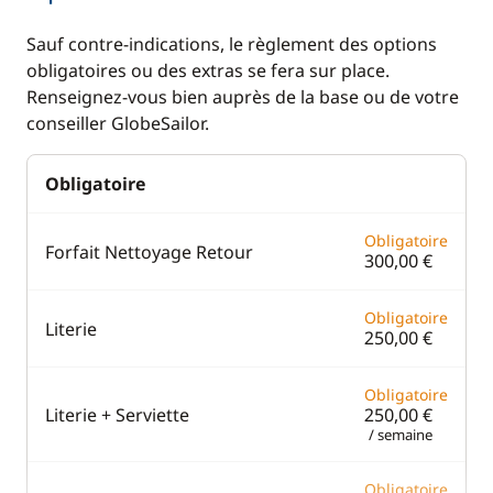
Convertisseur 220V
Equipement de
sécurité
Sauf contre-indications, le règlement des options
GPS
obligatoires ou des extras se fera sur place.
Guide & cartes
Loch - Speedo
Renseignez-vous bien auprès de la base ou de votre
conseiller GlobeSailor.
Pilote automatique
Sondeur
Obligatoire
VHF
Obligatoire
Forfait Nettoyage Retour
300,00 €
Cuisine
Confort
Cuisinière
Dessalinisateur
Obligatoire
Literie
250,00 €
Ice Maker
Eau chaude
Machine à café
Panneaux solaires
Obligatoire
Literie + Serviette
250,00 €
Micro-ondes
Plateforme de bain
/ semaine
Réfrigérateur
Ventilateurs
Obligatoire