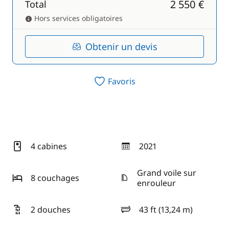
2 550 €
Total
Hors services obligatoires
Obtenir un devis
Favoris
4 cabines
2021
année
Grand voile sur
8 couchages
enrouleur
2 douches
43 ft (13,24 m)
longueur