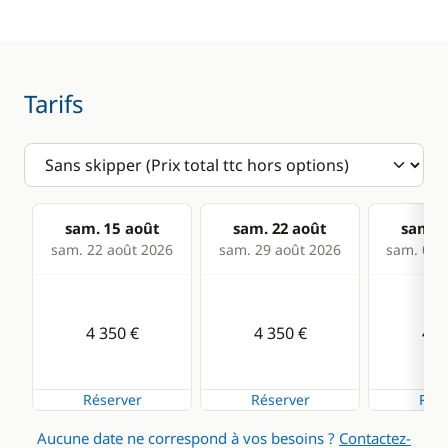
Tarifs
sam. 15 août
sam. 22 août
sam. 2
sam. 22 août 2026
sam. 29 août 2026
sam. 05 s
4 350 €
4 350 €
4 3
Réserver
Réserver
Rése
Aucune date ne correspond à vos besoins ?
Contactez-