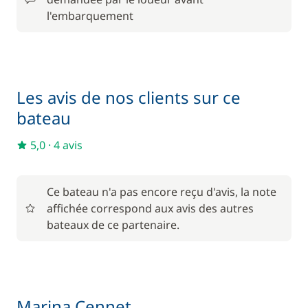
120,00 €
Paddle
/ semaine
l'embarquement
À partir de
Skipper (repas non inclus)
180,00 €
/ jour
Les avis de nos clients sur ce
65,00 €
Wifi
bateau
/ semaine
5,0
·
4 avis
Ce bateau n'a pas encore reçu d'avis, la note
affichée correspond aux avis des autres
bateaux de ce partenaire.
Marina Cennet