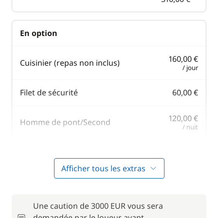
En option
160,00 €
Cuisinier (repas non inclus)
/ jour
Filet de sécurité
60,00 €
120,00 €
Homme de pont/Second
/ nuit
150,00 €
Hôtesse (repas non inclus)
/ jour
Afficher tous les extras
80,00 €
Moteur Hors Bord
/ semaine
Une caution de 3000 EUR vous sera
demandée par le loueur avant