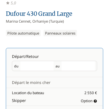
5,0
Dufour 430 Grand Large
Marina Cennet, Orhaniye (Turquie)
Pilote automatique
Panneaux solaires
Départ/Retour
du
au
Départ
Retour
Départ le moins cher
Location du bateau
2 550 €
Skipper
Option