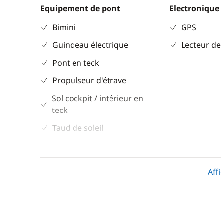
Equipement de pont
Electronique
Bimini
GPS
Guindeau électrique
Lecteur de
Pont en teck
Propulseur d'étrave
Sol cockpit / intérieur en
teck
Taud de soleil
Confort
Aff
Climatisation
Eau chaude
WC électrique