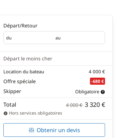
Départ/Retour
du
au
Départ
Retour
Départ le moins cher
Location du bateau
4 000 €
Offre spéciale
-680 €
Skipper
Obligatoire
3 320 €
Total
4 000 €
Hors services obligatoires
Obtenir un devis