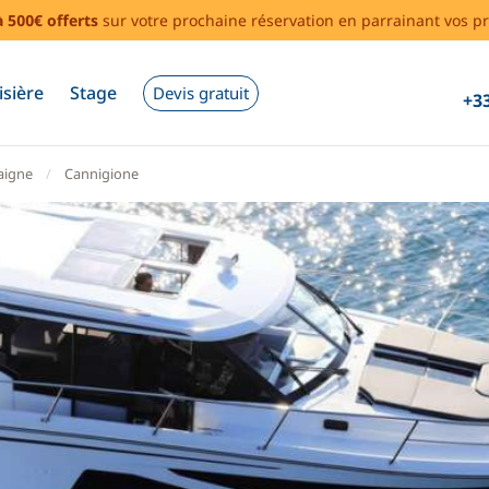
à 500€ offerts
sur votre prochaine réservation en parrainant vos pr
isière
Stage
Devis gratuit
+33
aigne
Cannigione