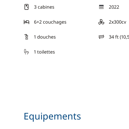
3 cabines
2022
année
6+2 couchages
2x300cv
motorisation
1 douches
34 ft (10,
longueur
1 toilettes
Equipements