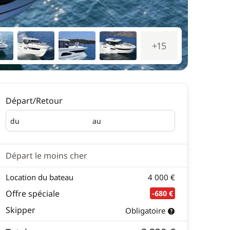
+15
Départ/Retour
du
au
Départ
Retour
Départ le moins cher
Location du bateau
4 000 €
Offre spéciale
-680 €
Skipper
Obligatoire