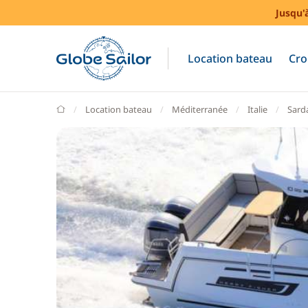
Jusqu'
Location bateau
Cro
GlobeSailor
Location bateau
Méditerranée
Italie
Sard