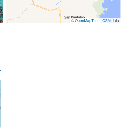
©
OpenMapTiles
-
OSM
data
s