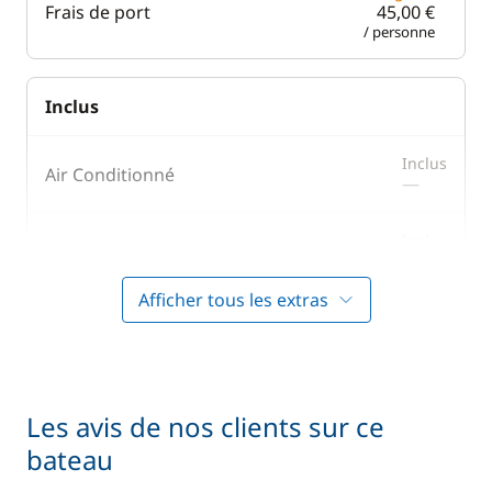
Frais de port
45,00 €
/ personne
Inclus
Inclus
Air Conditionné
—
Inclus
Annexe
—
Afficher tous les extras
Inclus
Cuisinier (repas non inclus)
—
Inclus
Hôtesse (repas non inclus)
—
Les avis de nos clients sur ce
bateau
Inclus
Literie + Serviette
—