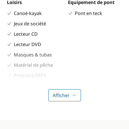
Loisirs
Equipement de pont
Canoë-kayak
Pont en teck
Jeux de société
Lecteur CD
Lecteur DVD
Masques & tubas
Matériel de pêche
Prise Jack/MP3
TV
Afficher
Wakeboard
Cuisine
Confort
Congélateur
Climatisation