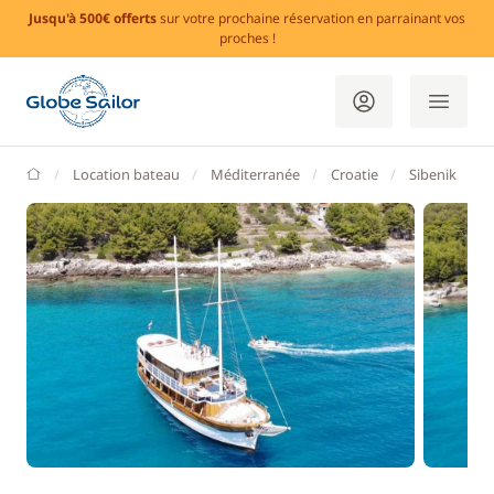
Jusqu'à 500€ offerts
sur votre prochaine réservation en parrainant vos
proches !
GlobeSailor
Location bateau
Méditerranée
Croatie
Sibenik