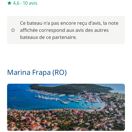
4,6
·
10 avis
Inclus
Skipper (repas non inclus)
—
Ce bateau n'a pas encore reçu d'avis, la note
affichée correspond aux avis des autres
Inclus
bateaux de ce partenaire.
TVA
—
Inclus
Wifi
—
Marina Frapa (RO)