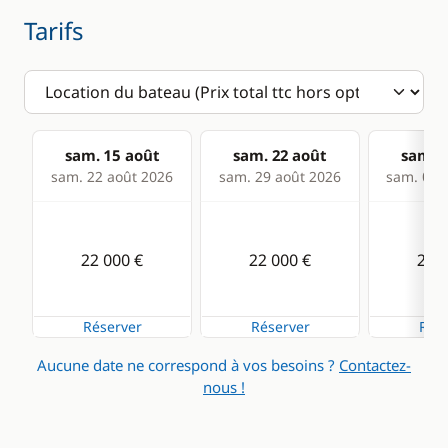
Tarifs
Cuisinière
Eau chaude
Ice Maker
Générateur
Micro-ondes
Réfrigérateur
sam. 15 août
sam. 22 août
sam. 2
sam. 22 août 2026
sam. 29 août 2026
sam. 05 s
22 000 €
22 000 €
22 0
Réserver
Réserver
Rése
Aucune date ne correspond à vos besoins ?
Contactez-
nous !