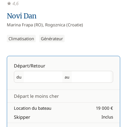
4,6
Novi Dan
Marina Frapa (RO), Rogoznica (Croatie)
Climatisation
Générateur
Départ/Retour
du
au
Départ
Retour
Départ le moins cher
Location du bateau
19 000 €
Skipper
Inclus