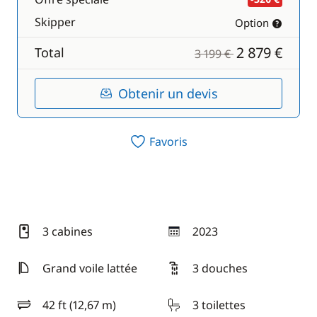
Skipper
Option
2 879 €
Total
3 199 €
Obtenir un devis
Favoris
3 cabines
2023
année
Grand voile lattée
3 douches
42 ft (12,67 m)
3 toilettes
longueur