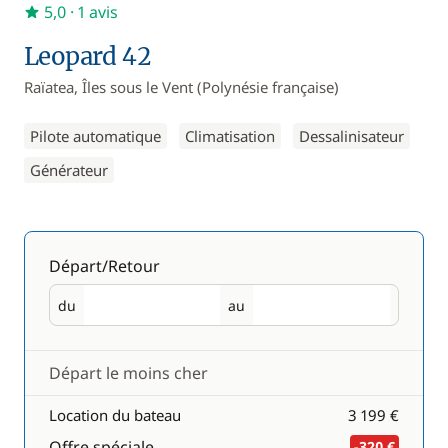
5,0
· 1 avis
Leopard 42
Raïatea, Îles sous le Vent (Polynésie française)
Pilote automatique
Climatisation
Dessalinisateur
Générateur
Départ/Retour
du
au
Départ
Retour
Départ le moins cher
Location du bateau
3 199 €
Offre spéciale
-320 €