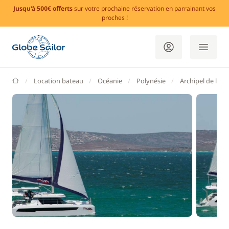
Jusqu'à 500€ offerts
sur votre prochaine réservation en parrainant vos
proches !
GlobeSailor
Location bateau
Océanie
Polynésie
Archipel de la S