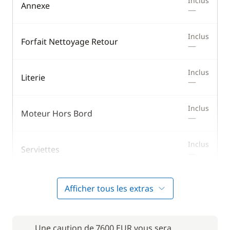
Inclus
Annexe
—
Inclus
Forfait Nettoyage Retour
—
Inclus
Literie
—
Inclus
Moteur Hors Bord
—
Inclus
Serviettes
—
Afficher tous les extras
En option
28,00 €
Avitaillement
/ nuit
Une caution de 7600 EUR vous sera