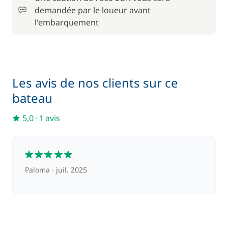
demandée par le loueur avant
175,00 €
l'embarquement
Cuisinier (repas non inclus)
/ nuit
30,00 €
Paddle
/ nuit
Les avis de nos clients sur ce
120,00 €
bateau
Rachat de Franchise
/ nuit
5,0
·
1 avis
210,00 €
Skipper (repas non inclus)
/ nuit
5
Paloma
juil. 2025