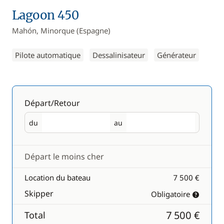
Lagoon 450
Mahón, Minorque (Espagne)
Pilote automatique
Dessalinisateur
Générateur
Départ/Retour
du
au
Départ
Retour
Départ le moins cher
Location du bateau
7 500 €
Skipper
Obligatoire
7 500 €
Total