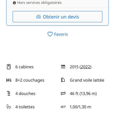
Hors services obligatoires
Obtenir un devis
Favoris
6 cabines
2015 (
2022
)
année
8+2 couchages
Grand voile lattée
4 douches
46 ft (13,96 m)
longueur
4 toilettes
1,00/1,30 m
tirant d'eau