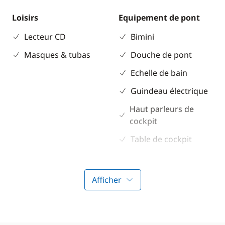
Loisirs
Equipement de pont
Lecteur CD
Bimini
Masques & tubas
Douche de pont
Echelle de bain
Guindeau électrique
Haut parleurs de
cockpit
Table de cockpit
Electronique
Divers
Afficher
Anémomètre
Equipement de
sécurité
Convertisseur 220V
Guide & cartes