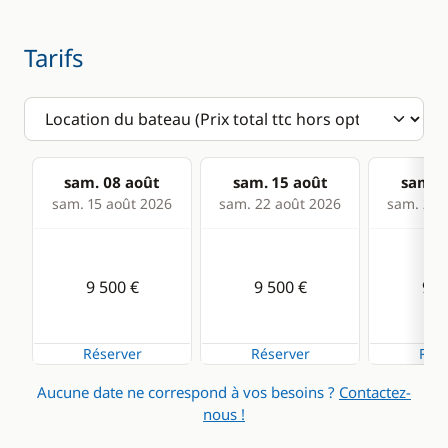
GPS
Lecteur de cartes
Tarifs
Loch - Speedo
Pilote automatique
Sondeur
sam. 08 août
sam. 15 août
sam. 2
VHF
sam. 15 août 2026
sam. 22 août 2026
sam. 29 
Cuisine
Confort
9 500 €
9 500 €
9 5
Congélateur
Dessalinisateur
Cuisinière
Eau chaude
Réserver
Réserver
Rése
Grille pain
Générateur
Aucune date ne correspond à vos besoins ?
Contactez-
Machine à café
Plateforme de bain
nous !
Micro-ondes
WC électrique