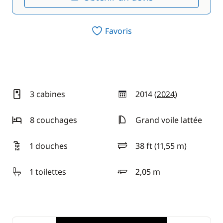
Favoris
3 cabines
2014 (
2024
)
année
8 couchages
Grand voile lattée
1 douches
38 ft (11,55 m)
longueur
1 toilettes
2,05 m
tirant d'eau