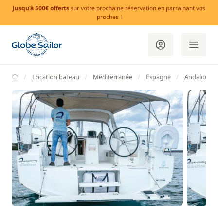
Jusqu'à 500€ offerts
sur votre prochaine réservation en parrainant vos
proches !
GlobeSailor
Location bateau
Méditerranée
Espagne
Andalousie