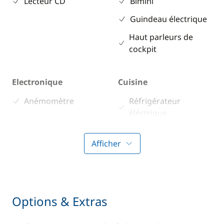
Lecteur CD
Bimini
Guindeau électrique
Haut parleurs de
cockpit
Electronique
Cuisine
Anémomètre
Réfrigérateur
éléctrique
Convertisseur 220V
GPS
Afficher
Pilote automatique
VHF
Options & Extras
Confort