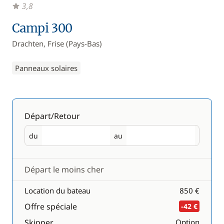
3,8
Campi 300
Drachten, Frise (Pays-Bas)
Panneaux solaires
Départ/Retour
du
au
Départ
Retour
Départ le moins cher
Location du bateau
850 €
Offre spéciale
-42 €
Skipper
Option