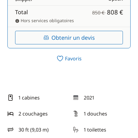
808 €
Total
850 €
Hors services obligatoires
Obtenir un devis
Favoris
1 cabines
2021
année
2 couchages
1 douches
30 ft (9,03 m)
1 toilettes
longueur