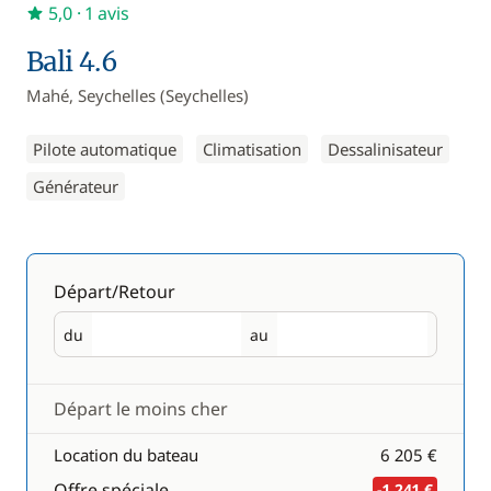
5,0
· 1 avis
Bali 4.6
Mahé, Seychelles (Seychelles)
Pilote automatique
Climatisation
Dessalinisateur
Générateur
Départ/Retour
du
au
Départ
Retour
Départ le moins cher
Location du bateau
6 205 €
Offre spéciale
-1 241 €