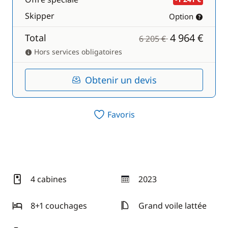
Skipper
Option
4 964 €
Total
6 205 €
Hors services obligatoires
Obtenir un devis
Favoris
4 cabines
2023
année
8+1 couchages
Grand voile lattée