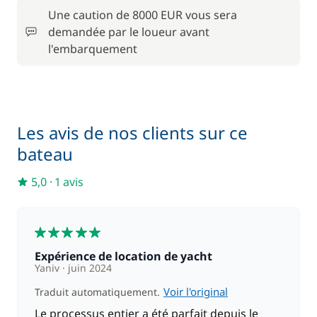
Inclus dans le pack confort
Une caution de 8000 EUR vous sera
Kit de bienvenue
—
demandée par le loueur avant
l'embarquement
Inclus dans le pack confort
Literie
—
Inclus dans le pack confort
Moteur Hors Bord
—
Les avis de nos clients sur ce
bateau
Inclus dans le pack confort
Serviettes
—
5,0
·
1 avis
En option
5
Expérience de location de yacht
À partir de
Yaniv
juin 2024
Cuisinier (repas non inclus)
145,00 €
/ jour
Voir l'original
Traduit automatiquement.
Le processus entier a été parfait depuis le