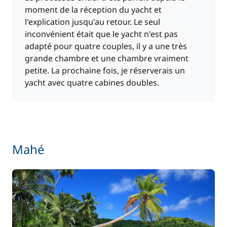
À partir de
moment de la réception du yacht et
Paddle
15,00 €
/ nuit
l'explication jusqu'au retour. Le seul
inconvénient était que le yacht n'est pas
70,00 €
adapté pour quatre couples, il y a une très
Rachat de Franchise
/ nuit
grande chambre et une chambre vraiment
petite. La prochaine fois, je réserverais un
À partir de
yacht avec quatre cabines doubles.
Skipper (repas non inclus)
170,00 €
/ jour
12,00 €
Wifi
/ nuit
Mahé