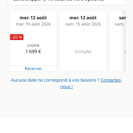
mer. 12 août
mer. 12 août
sam. 1
mer. 19 août 2026
sam. 15 août 2026
sam. 22 
-20 %
2 129 €
1 699 €
Complet
Com
Réserver
Aucune date ne correspond à vos besoins ?
Contactez-
nous !