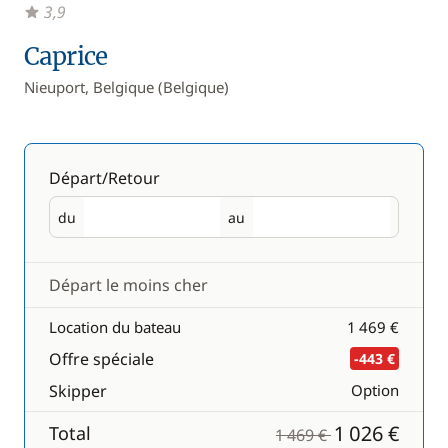
3,9
Caprice
Nieuport, Belgique (Belgique)
Départ/Retour
du
au
Départ
Retour
Départ le moins cher
Location du bateau
1 469 €
Offre spéciale
-443 €
Skipper
Option
1 026 €
Total
1 469 €