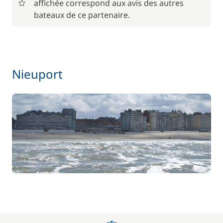
affichée correspond aux avis des autres
56,00 €
Barbecue
/ semaine
bateaux de ce partenaire.
Le paquet environnemental
15,00 €
59,50 €
Location de vélo - Adulte
Nieuport
/ semaine
45,50 €
Location de vélo - Enfant
/ semaine
77,00 €
Paddle
/ semaine
70,00 €
Parking Voitures
/ semaine
17,50 €
Siège bébé
/ semaine