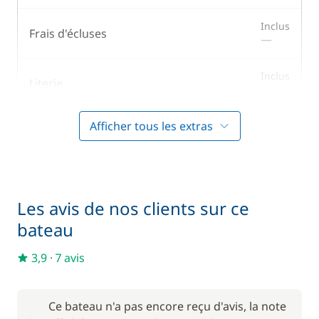
Inclus
Frais d'écluses
—
Inclus
Literie
—
Afficher tous les extras
Inclus
Prise en main du bateau
—
Inclus
Serviettes
—
Les avis de nos clients sur ce
bateau
En option
3,9
·
7 avis
85,00 €
Animaux de compagnie
/ unité
Ce bateau n'a pas encore reçu d'avis, la note