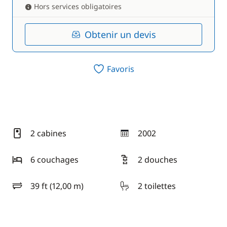
Hors services obligatoires
Obtenir un devis
Favoris
2 cabines
2002
année
6 couchages
2 douches
39 ft (12,00 m)
2 toilettes
longueur