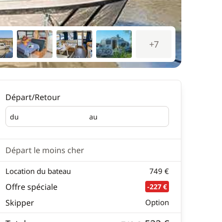
+7
Départ/Retour
du
au
Départ
Retour
Départ le moins cher
Location du bateau
749 €
Offre spéciale
-227 €
Skipper
Option