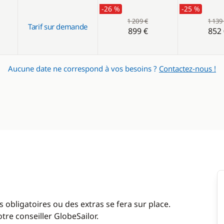
-26 %
-25 %
1 209 €
1 139
Tarif sur demande
899 €
852 
Aucune date ne correspond à vos besoins ?
Contactez-nous !
 obligatoires ou des extras se fera sur place.
re conseiller GlobeSailor.