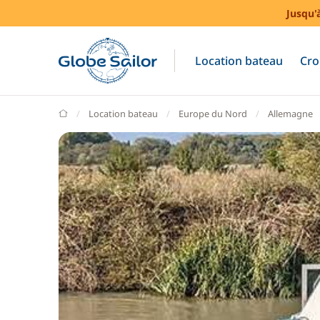
Jusqu'
Location bateau
Cro
GlobeSailor
Location bateau
Europe du Nord
Allemagne