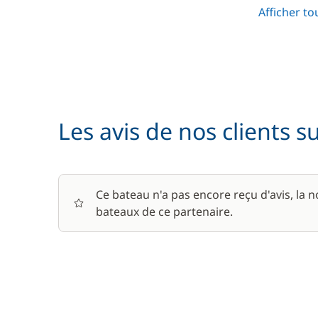
Prise en main du bateau
Afficher to
Serviettes
En option
Les avis de nos clients s
Animaux de compagnie
Barbecue
Ce bateau n'a pas encore reçu d'avis, la 
bateaux de ce partenaire.
Le paquet environnemental
Location de vélo - Adulte