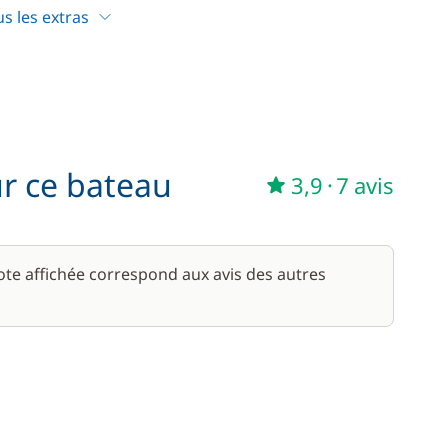
—
Inclus
us les extras
—
Inclus
ur ce bateau
3,9
·
7 avis
85,00 €
/ unité
56,00 €
note affichée correspond aux avis des autres
/ semaine
15,00 €
59,50 €
/ semaine
45,50 €