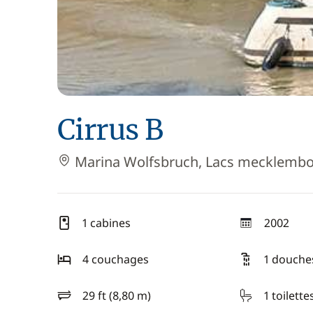
Cirrus B
Marina Wolfsbruch, Lacs mecklembo
1 cabines
2002
année
4 couchages
1 douche
29 ft (8,80 m)
1 toilette
longueur