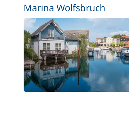
Location de vélo - Enfant
Marina Wolfsbruch
Paddle
Parking Voitures
Siège bébé
Wifi