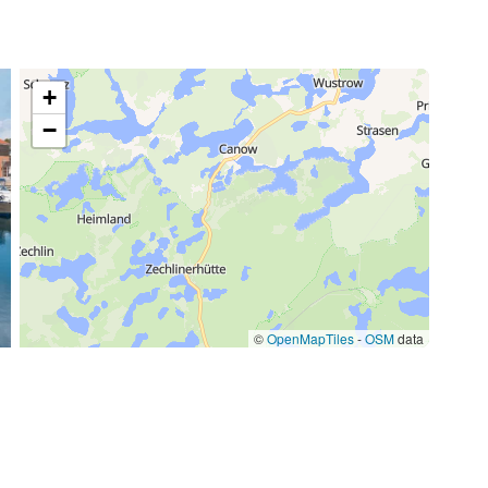
/ semaine
77,00 €
/ semaine
+
−
70,00 €
/ semaine
17,50 €
/ semaine
59,50 €
/ semaine
©
OpenMapTiles
-
OSM
data