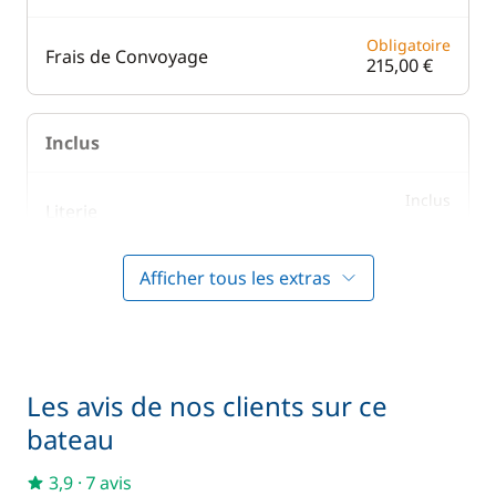
Obligatoire
Frais de Convoyage
215,00 €
Inclus
Inclus
Literie
—
Afficher tous les extras
Inclus
Prise en main du bateau
—
Inclus
Serviettes
—
Les avis de nos clients sur ce
bateau
En option
3,9
·
7 avis