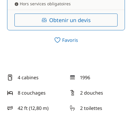
Hors services obligatoires
Obtenir un devis
Favoris
4 cabines
1996
année
8 couchages
2 douches
42 ft (12,80 m)
2 toilettes
longueur