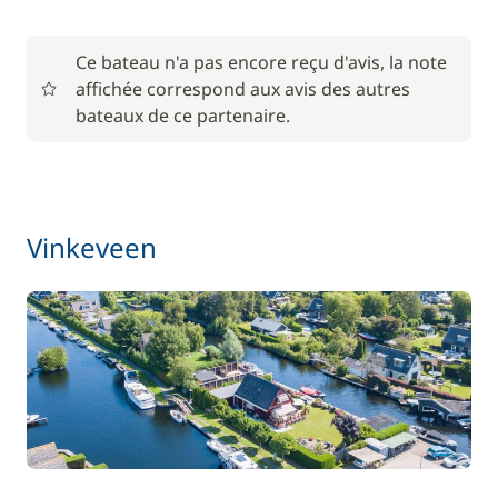
85,00 €
Animaux de compagnie
/ unité
Ce bateau n'a pas encore reçu d'avis, la note
affichée correspond aux avis des autres
56,00 €
Barbecue
/ semaine
bateaux de ce partenaire.
Le paquet environnemental
15,00 €
59,50 €
Location de vélo - Adulte
Vinkeveen
/ semaine
45,50 €
Location de vélo - Enfant
/ semaine
77,00 €
Paddle
/ semaine
70,00 €
Parking Voitures
/ semaine