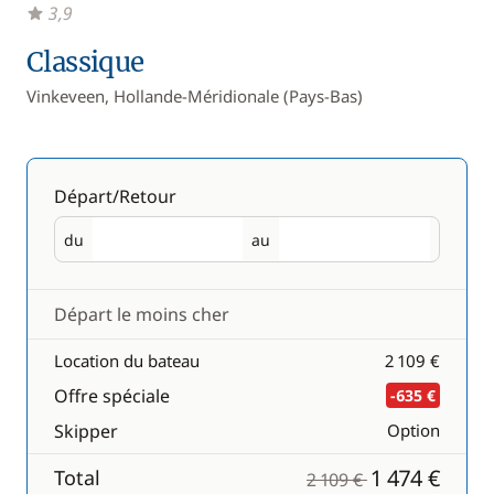
3,9
Classique
Vinkeveen, Hollande-Méridionale (Pays-Bas)
Départ/Retour
du
au
Départ
Retour
Départ le moins cher
Location du bateau
2 109 €
Offre spéciale
-635 €
Skipper
Option
1 474 €
Total
2 109 €