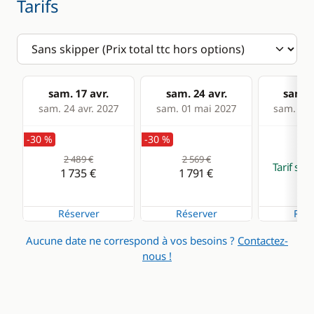
Tarifs
sam. 17 avr.
sam. 24 avr.
sam. 
sam. 24 avr. 2027
sam. 01 mai 2027
sam. 08 
-30 %
-30 %
2 489 €
2 569 €
Tarif su
1 735 €
1 791 €
Réserver
Réserver
Rése
Aucune date ne correspond à vos besoins ?
Contactez-
nous !