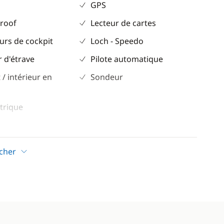
GPS
 roof
Lecteur de cartes
urs de cockpit
Loch - Speedo
 d'étrave
Pilote automatique
 / intérieur en
Sondeur
trique
icher
ion
solaires
ique