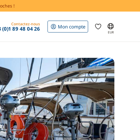
oches !
Contactez-nous
Mon compte
 (0)1 89 48 04 26
EUR