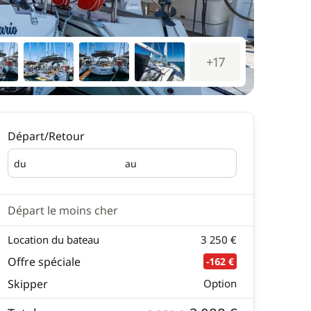
+17
Départ/Retour
du
au
Départ
Retour
Départ le moins cher
Location du bateau
3 250 €
Offre spéciale
-162 €
Skipper
Option