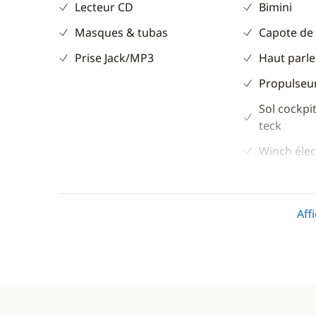
Lecteur CD
Bimini
Masques & tubas
Capote de
Prise Jack/MP3
Haut parle
Propulseur
Sol cockpit
teck
Winch élec
Divers
Confort
Aff
Guide & cartes
Climatisat
Panneaux 
WC électr