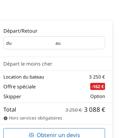
Départ/Retour
du
au
Départ
Retour
Départ le moins cher
Location du bateau
3 250 €
Offre spéciale
-162 €
Skipper
Option
3 088 €
Total
3 250 €
Hors services obligatoires
Obtenir un devis