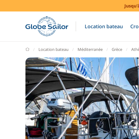
Jusqu'
Location bateau
Cro
GlobeSailor
Location bateau
Méditerranée
Grèce
Ath