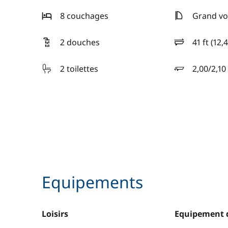
8 couchages
Grand vo
2 douches
41 ft (12,
longueur
2 toilettes
2,00/2,10
tirant d'eau
Equipements
Loisirs
Equipement 