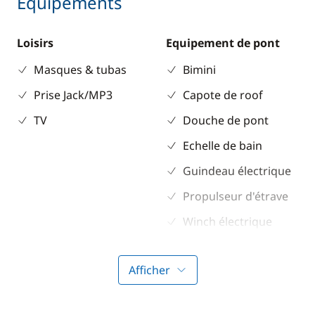
Equipements
Loisirs
Equipement de pont
Masques & tubas
Bimini
Prise Jack/MP3
Capote de roof
TV
Douche de pont
Echelle de bain
Guindeau électrique
Propulseur d'étrave
Winch électrique
Electronique
Divers
Afficher
Anémomètre
Equipement de
sécurité