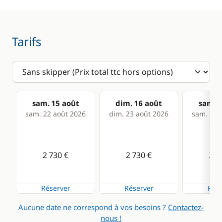
Convertisseur 220V
GPS
Tarifs
Lecteur de cartes
Loch - Speedo
Pilote automatique
Sondeur
sam. 15 août
dim. 16 août
sam. 2
VHF
sam. 22 août 2026
dim. 23 août 2026
sam. 29 
Cuisine
Confort
2 730 €
2 730 €
2 7
Congélateur
Eau chaude
Cuisinière
Plateforme de bain
Réserver
Réserver
Rése
Micro-ondes
Ventilateurs
Aucune date ne correspond à vos besoins ?
Contactez-
Réfrigérateur
nous !