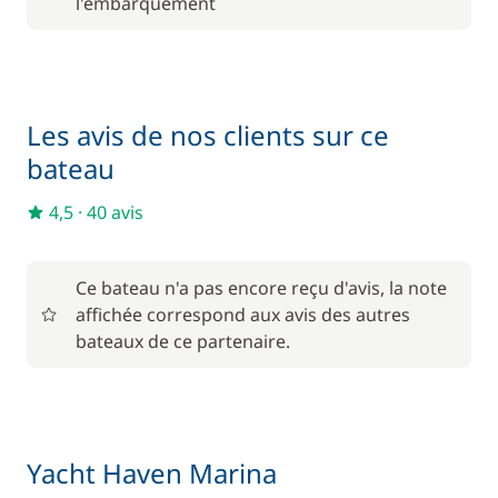
l'embarquement
Paddle
/ jour
À partir de
Pension complète
35,00 €
/ personne / jour
Les avis de nos clients sur ce
bateau
150,00 €
Skipper (repas non inclus)
/ jour
4,5
·
40 avis
5,00 €
Wifi
/ jour
Ce bateau n'a pas encore reçu d'avis, la note
affichée correspond aux avis des autres
bateaux de ce partenaire.
Yacht Haven Marina