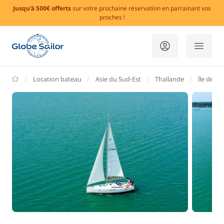
Jusqu'à 500€ offerts
sur votre prochaine réservation en parrainant vos
proches !
GlobeSailor
Location bateau
Asie du Sud-Est
Thaïlande
île de P