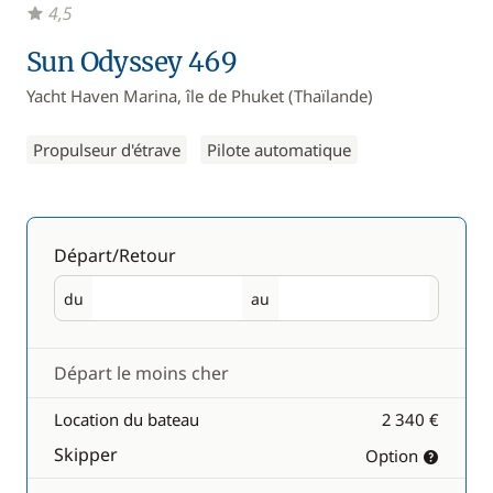
4,5
Sun Odyssey 469
Yacht Haven Marina, île de Phuket (Thaïlande)
Propulseur d'étrave
Pilote automatique
Départ/Retour
du
au
Départ
Retour
Départ le moins cher
Location du bateau
2 340 €
Skipper
Option