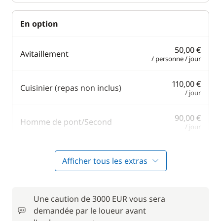
En option
50,00 €
Avitaillement
/ personne / jour
110,00 €
Cuisinier (repas non inclus)
/ jour
90,00 €
Homme de pont/Second
/ jour
100,00 €
Hôtesse (repas non inclus)
Afficher tous les extras
/ jour
20,00 €
Kayak
/ jour
Une caution de 3000 EUR vous sera
demandée par le loueur avant
20,00 €