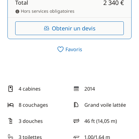
2 340 €
Total
Hors services obligatoires
Obtenir un devis
Favoris
4 cabines
2014
année
8 couchages
Grand voile lattée
3 douches
46 ft (14,05 m)
longueur
3 toilettes
1,00/1,64 m