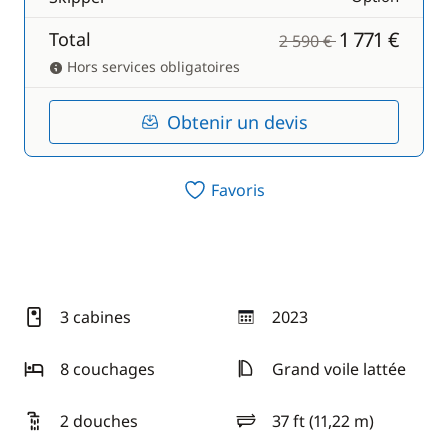
1 771 €
Total
2 590 €
Hors services obligatoires
Obtenir un devis
Favoris
3 cabines
2023
année
8 couchages
Grand voile lattée
2 douches
37 ft (11,22 m)
longueur