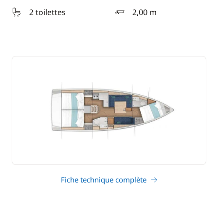
2 toilettes
2,00 m
tirant d'eau
Fiche technique complète