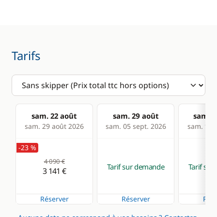
Anémomètre
Guide & cartes
GPS
Lecteur de cartes
Tarifs
Loch - Speedo
Pilote automatique
Sondeur
sam. 22 août
sam. 29 août
sam. 0
VHF
sam. 29 août 2026
sam. 05 sept. 2026
sam. 12 s
-23 %
Cuisine
Confort
4 090 €
Tarif sur demande
Tarif su
Cuisinière
Eau chaude
3 141 €
Réfrigérateur
Plateforme de bain
Réserver
Réserver
Rése