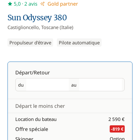
5,0
· 2 avis
Gold partner
Sun Odyssey 380
Castiglioncello, Toscane (Italie)
Propulseur d'étrave
Pilote automatique
Départ/Retour
du
au
Départ
Retour
Départ le moins cher
Location du bateau
2 590 €
Offre spéciale
-819 €
Skipper
Option