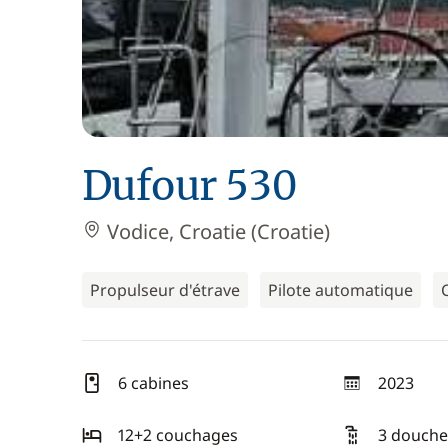
Dufour 530
Vodice, Croatie (Croatie)
Propulseur d'étrave
Pilote automatique
6 cabines
2023
année
12+2 couchages
3 douche