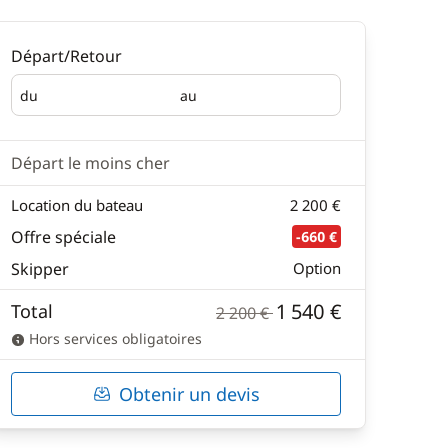
Départ/Retour
du
au
Départ
Retour
Départ le moins cher
Location du bateau
2 200 €
Offre spéciale
-660 €
Skipper
Option
1 540 €
Total
2 200 €
Hors services obligatoires
Obtenir un devis