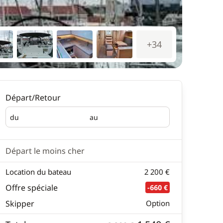
+34
Départ/Retour
du
au
Départ
Retour
Départ le moins cher
Location du bateau
2 200 €
Offre spéciale
-660 €
Skipper
Option