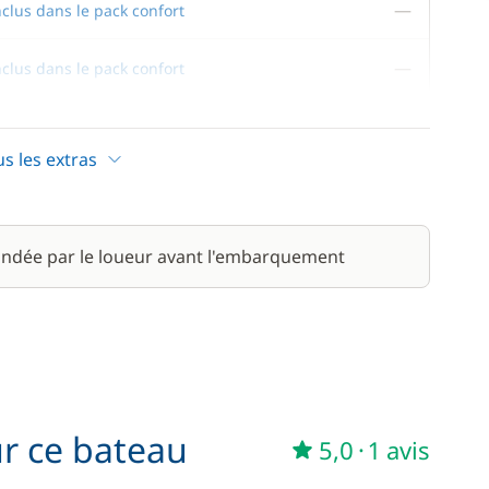
—
nclus dans le pack confort
—
nclus dans le pack confort
—
nclus dans le pack confort
us les extras
ndée par le loueur avant l'embarquement
200,00 €
100,00 €
/ semaine
360,00 €
ur ce bateau
5,0
·
1 avis