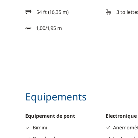
54 ft (16,35 m)
3 toilette
longueur
1,00/1,95 m
tirant d'eau
Equipements
Equipement de pont
Electronique
Bimini
Anémomèt