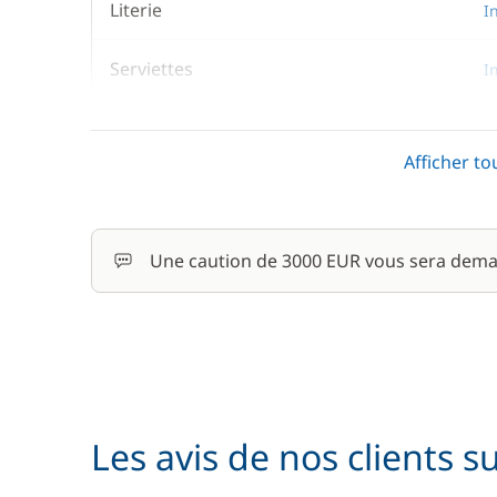
Literie
I
Serviettes
I
Wifi
I
Afficher to
En option
Une caution de 3000 EUR vous sera dema
Animaux de compagnie
Paddle
Rachat de Franchise
Les avis de nos clients s