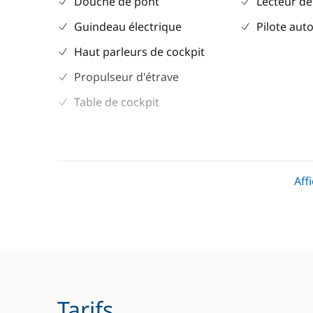
Douche de pont
Lecteur de
Guindeau électrique
Pilote aut
Haut parleurs de cockpit
Propulseur d'étrave
Table de cockpit
Cuisine
Confort
Cuisinière
Chauffage
Aff
Réfrigérateur
Climatisat
WC électr
Tarifs