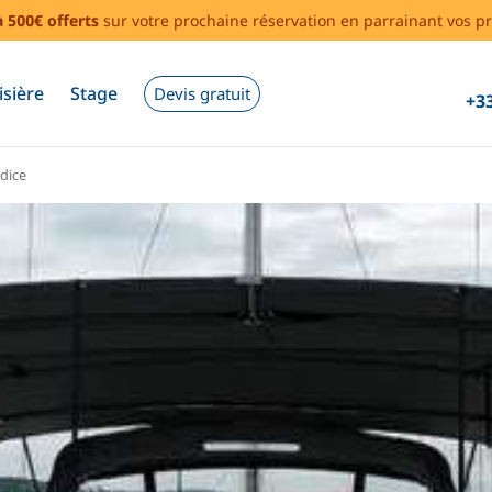
à 500€ offerts
sur votre prochaine réservation en parrainant vos pr
isière
Stage
Devis gratuit
+33
dice