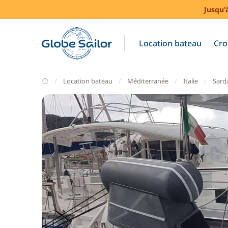
Jusqu'
Location bateau
Cro
GlobeSailor
Location bateau
Méditerranée
Italie
Sard