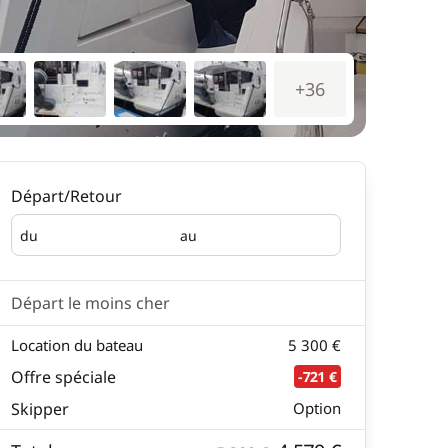
+36
Départ/Retour
du
au
Départ
Retour
Départ le moins cher
Location du bateau
5 300 €
Offre spéciale
-721 €
Skipper
Option