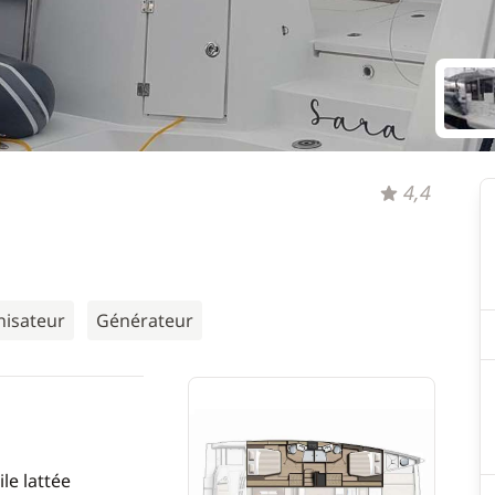
4,4
nisateur
Générateur
le lattée