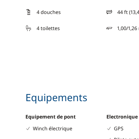
4 douches
44 ft (13,
longueur
4 toilettes
1,00/1,26
tirant d'eau
Equipements
Equipement de pont
Electronique
Winch électrique
GPS