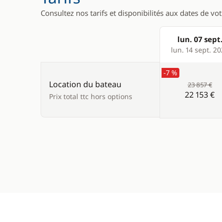
Réfrigérateur
Plateforme
Consultez nos tarifs et disponibilités aux dates de vo
Réfrigérateur éléctrique
WC électr
lun. 07 sept
Products
lun. 14 sept. 2
-7 %
Location du bateau
23 857 €
22 153 €
Prix total ttc hors options