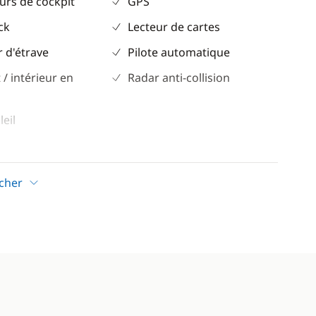
urs de cockpit
GPS
ck
Lecteur de cartes
 d'étrave
Pilote automatique
 / intérieur en
Radar anti-collision
leil
trique
icher
ion
ateur
r
solaires