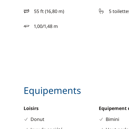
55 ft (16,80 m)
5 toilette
longueur
1,00/1,48 m
tirant d'eau
Equipements
Loisirs
Equipement 
Donut
Bimini