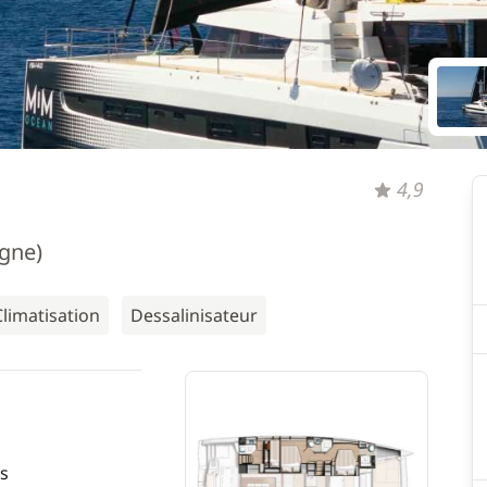
4,9
agne)
Climatisation
Dessalinisateur
s