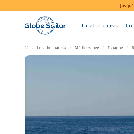
Jusqu'
Location bateau
Cro
GlobeSailor
Location bateau
Méditerranée
Espagne
B