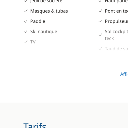
Jeux de société
Haut parle
Masques & tubas
Pont en te
Paddle
Propulseur
Ski nautique
Sol cockpit
teck
TV
Taud de so
Winch élec
Aff
Cuisine
Confort
Congélateur
Climatisat
Grille pain
Dessalinis
Ice Maker
Générateu
Machine à café
Panneaux 
Tarifs