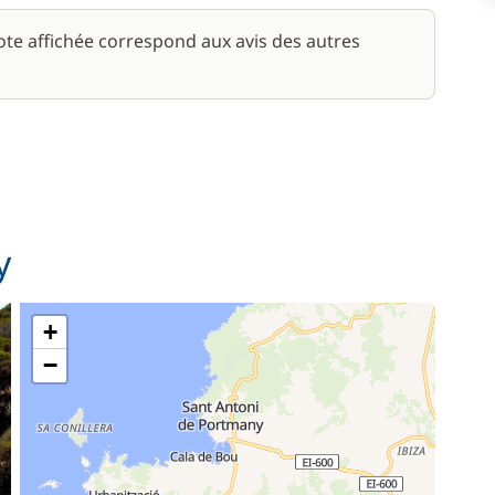
note affichée correspond aux avis des autres
y
+
−