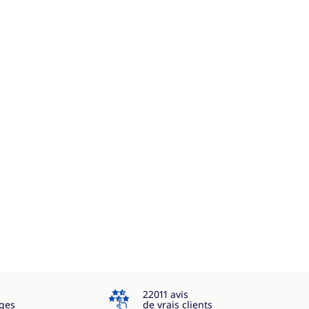
4.3
22011 avis
ges
de vrais clients