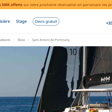
à 500€ offerts
sur votre prochaine réservation en parrainant vos pr
isière
Stage
Devis gratuit
+33
aléares
Ibiza
Sant Antoni de Portmany