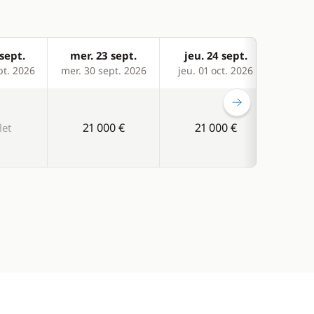
sept.
mer. 23 sept.
jeu. 24 sept.
ven
pt. 2026
mer. 30 sept. 2026
jeu. 01 oct. 2026
ven. 
21 000 €
21 000 €
2
et