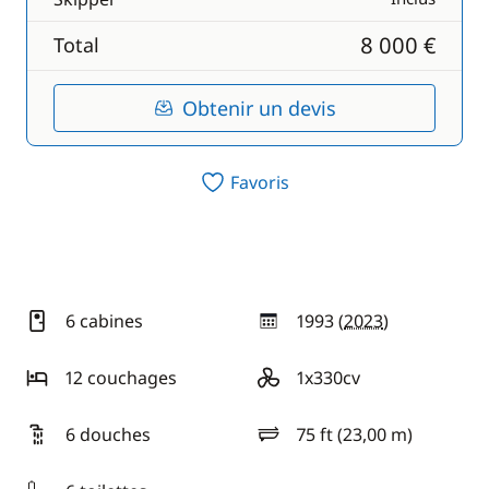
8 000 €
Total
Obtenir un devis
Favoris
6 cabines
1993 (
2023
)
année
12 couchages
1x330cv
motorisation
6 douches
75 ft (23,00 m)
longueur