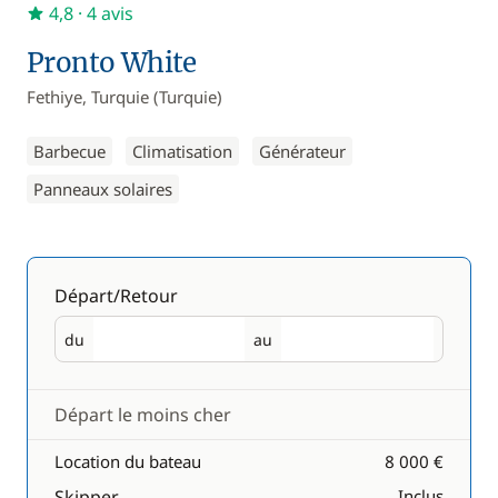
4,8
· 4 avis
Pronto White
Fethiye, Turquie (Turquie)
Barbecue
Climatisation
Générateur
Panneaux solaires
Départ/Retour
du
au
Départ
Retour
Départ le moins cher
Location du bateau
8 000 €
Skipper
Inclus