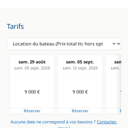
VHF
Machine à café
Micro-ondes
Tarifs
Réfrigérateur
Réfrigérateur
éléctrique
Confort
sam. 29 août
sam. 05 sept.
sam. 1
sam. 05 sept. 2026
sam. 12 sept. 2026
sam. 19 s
Climatisation
Eau chaude
9 000 €
9 000 €
9 0
Générateur
Panneaux solaires
Réserver
Réserver
Rése
Plateforme de bain
Aucune date ne correspond à vos besoins ?
Contactez-