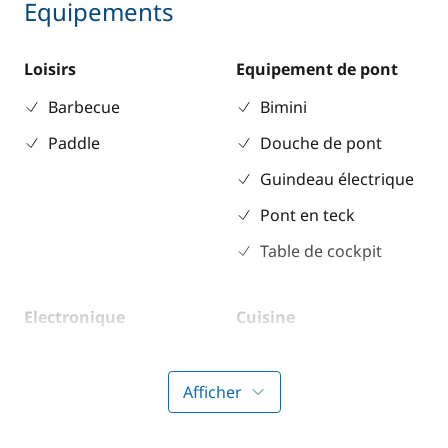
Equipements
Loisirs
Equipement de pont
Barbecue
Bimini
Paddle
Douche de pont
Guindeau électrique
Pont en teck
Table de cockpit
Electronique
Cuisine
Convertisseur 220V
Congélateur
Lecteur de cartes
Ice Maker
Afficher
Sondeur
Lave Vaisselle