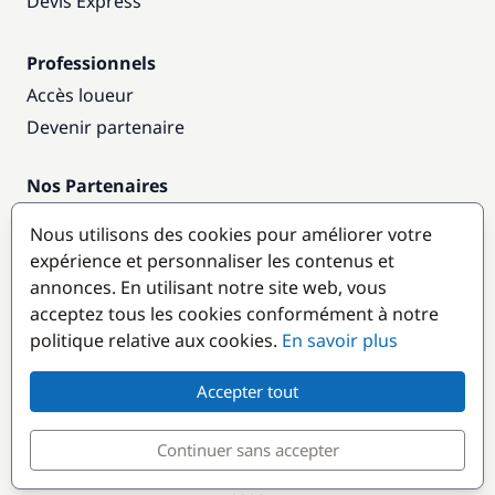
Devis Express
Professionnels
Accès loueur
Devenir partenaire
Nos Partenaires
Annuaire nautique
Nous utilisons des cookies pour améliorer votre
expérience et personnaliser les contenus et
Destinations populaires
annonces. En utilisant notre site web, vous
acceptez tous les cookies conformément à notre
politique relative aux cookies.
En savoir plus
Accepter tout
Continuer sans accepter
© GlobeSailor
Croisières & Location de bateaux depuis