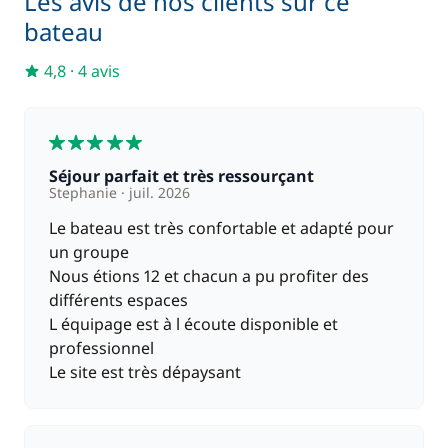
Les avis de nos clients sur ce
bateau
En option
4,8
·
4 avis
60,00 €
Demi Pension
/ personne / jour
5
80,00 €
Pension complète
/ jour
Séjour parfait et très ressourçant
Stephanie
juil. 2026
Le bateau est très confortable et adapté pour
un groupe
Nous étions 12 et chacun a pu profiter des
différents espaces
L équipage est à l écoute disponible et
professionnel
Le site est très dépaysant