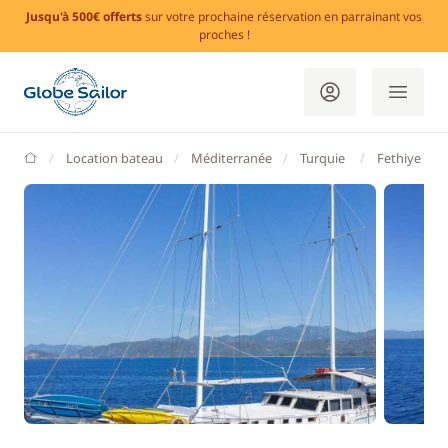
Jusqu'à 500€ offerts
sur votre prochaine réservation en parrainant vos
proches !
GlobeSailor
Location bateau
Méditerranée
Turquie
Fethiye