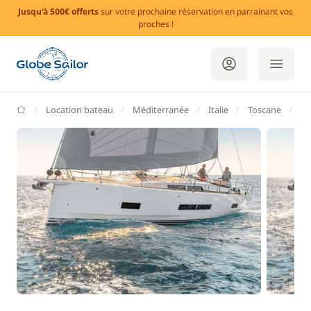
Jusqu'à 500€ offerts
sur votre prochaine réservation en parrainant vos
proches !
GlobeSailor
Location bateau
Méditerranée
Italie
Toscane
Ca