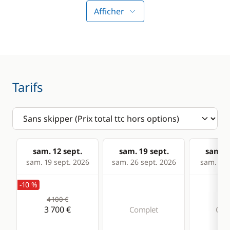
Winch électrique
Afficher
Divers
Cuisine
Equipement de
Congélateur
sécurité
Réfrigérateur
Tarifs
Confort
Dessalinisateur
Eau chaude
sam. 12 sept.
sam. 19 sept.
sam. 2
sam. 19 sept. 2026
sam. 26 sept. 2026
sam. 03 
Panneaux solaires
-10 %
Plateforme de bain
4 100 €
WC électrique
3 700 €
Complet
Com