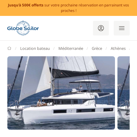
Jusqu'à 500€ offerts
sur votre prochaine réservation en parrainant vos
proches !
GlobeSailor
Location bateau
Méditerranée
Grèce
Athènes
M