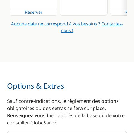
Cuisine
Confort
Réserver
Rése
Congélateur
Climatisation
Aucune date ne correspond à vos besoins ?
Contactez-
nous !
Cuisinière
Dessalinisateur
Machine à café
Eau chaude
Réfrigérateur
Générateur
Panneaux solaires
Plateforme de bain
Options & Extras
Ventilateurs
WC électrique
Sauf contre-indications, le règlement des options
obligatoires ou des extras se fera sur place.
Renseignez-vous bien auprès de la base ou de votre
conseiller GlobeSailor.