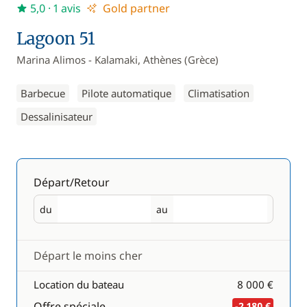
5,0
· 1 avis
Gold partner
Lagoon 51
Marina Alimos - Kalamaki, Athènes (Grèce)
Barbecue
Pilote automatique
Climatisation
Dessalinisateur
Départ/Retour
du
au
Départ
Retour
Départ le moins cher
Location du bateau
8 000 €
Offre spéciale
-2 180 €