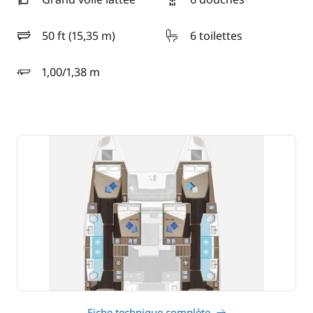
50 ft (15,35 m)
6 toilettes
longueur
1,00/1,38 m
tirant d'eau
Fiche technique complète