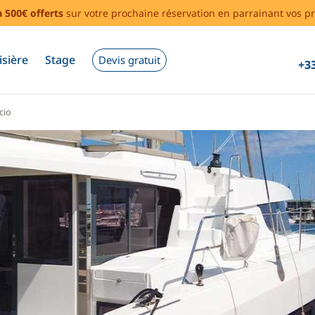
à 500€ offerts
sur votre prochaine réservation en parrainant vos pr
isière
Stage
Devis gratuit
+33
cio