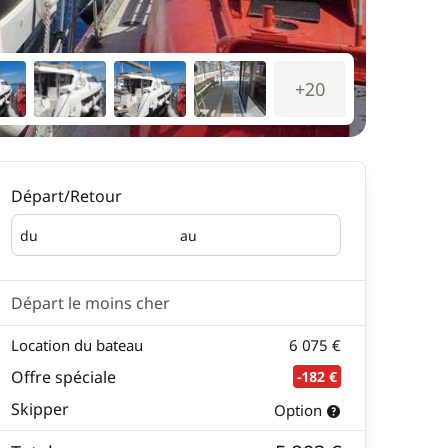
+20
Départ/Retour
du
au
Départ
Retour
Départ le moins cher
Location du bateau
6 075 €
Offre spéciale
-182 €
Skipper
Option