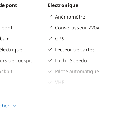
de pont
Electronique
Anémomètre
 pont
Convertisseur 220V
 bain
GPS
électrique
Lecteur de cartes
urs de cockpit
Loch - Speedo
ockpit
Pilote automatique
VHF
Confort
icher
ur
Climatisation
Dessalinisateur
eur
Eau chaude