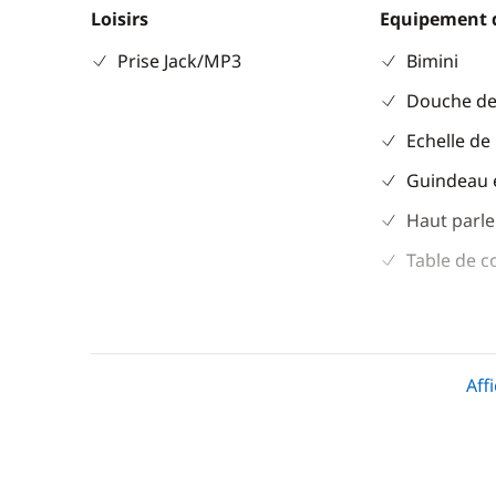
Loisirs
Equipement 
Prise Jack/MP3
Bimini
Douche de
Echelle de
Guindeau 
Haut parle
Table de c
Divers
Cuisine
Aff
Equipement de sécurité
Congélate
Guide & cartes
Cuisinière
Réfrigérat