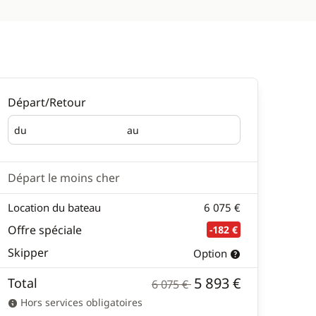
Départ/Retour
du
au
Départ
Retour
Départ le moins cher
Location du bateau
6 075 €
Offre spéciale
-182 €
Skipper
Option
5 893 €
Total
6 075 €
Hors services obligatoires