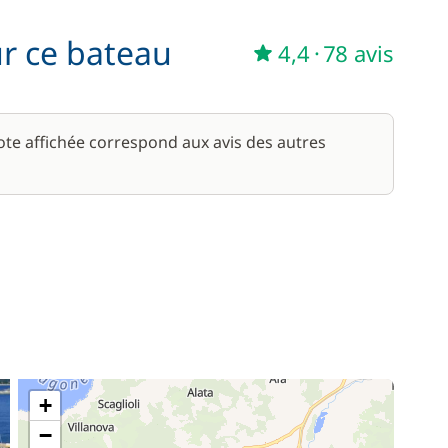
100,00 €
ur ce bateau
4,4
·
78 avis
/ semaine
350,00 €
/ jour
note affichée correspond aux avis des autres
+
−