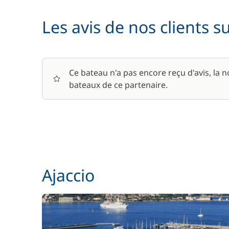
Les avis de nos clients s
Paddle
Skipper (repas non inclus)
Ce bateau n'a pas encore reçu d'avis, la 
bateaux de ce partenaire.
Ajaccio