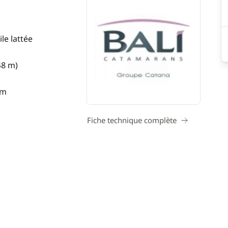
le lattée
48 m)
 m
Fiche technique complète