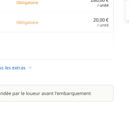
280,00 €
Obligatoire
/ unité
20,00 €
Obligatoire
/ unité
—
Inclus
us les extras
ndée par le loueur avant l'embarquement
100,00 €
/ unité
250,00 €
/ jour