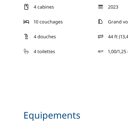
4 cabines
2023
année
10 couchages
Grand voi
4 douches
44 ft (13,
longueur
4 toilettes
1,00/1,25
tirant d'eau
Equipements