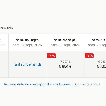
Générateur
Panneaux solaires
WC électrique
tre choix
t
sam. 05 sept.
sam. 12 sept.
sam. 19 
026
sam. 12 sept. 2026
sam. 19 sept. 2026
sam. 26 se
-3 %
-3 %
7 097 €
6 943
Tarif sur demande
6 884 €
6 735
Aucune date ne correspond à vos besoins ?
Contactez-nous !