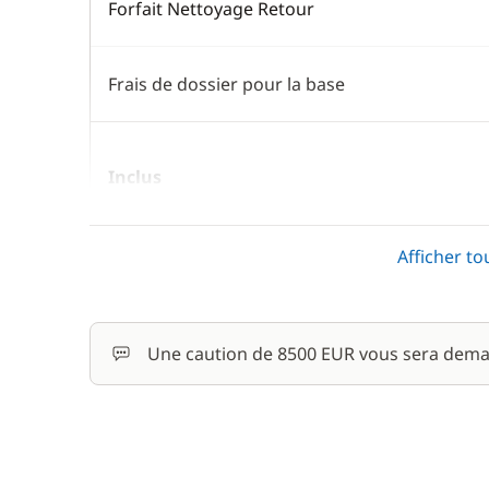
Forfait Nettoyage Retour
Frais de dossier pour la base
Inclus
Moteur Hors Bord
Afficher to
En option
Une caution de 8500 EUR vous sera dema
Gennaker
Hôtesse (repas non inclus)