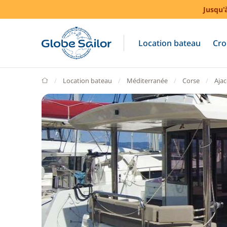
Jusqu'
Location bateau
Cro
GlobeSailor
Location bateau
Méditerranée
Corse
Ajac