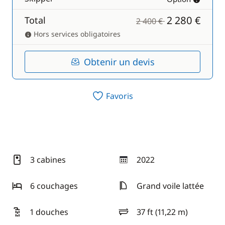
2 280 €
Total
2 400 €
Hors services obligatoires
Obtenir un devis
Favoris
3 cabines
2022
année
6 couchages
Grand voile lattée
1 douches
37 ft (11,22 m)
longueur