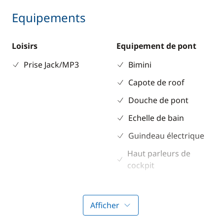
Equipements
Loisirs
Equipement de pont
Prise Jack/MP3
Bimini
Capote de roof
Douche de pont
Echelle de bain
Guindeau électrique
Haut parleurs de
cockpit
Propulseur d'étrave
Sol cockpit / intérieur
Afficher
en teck