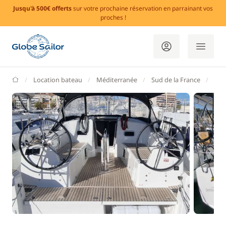
Jusqu'à 500€ offerts
sur votre prochaine réservation en parrainant vos
proches !
GlobeSailor
Location bateau
Méditerranée
Sud de la France
Alp