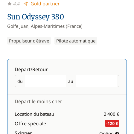
4,4
Gold partner
Sun Odyssey 380
Golfe Juan, Alpes-Maritimes (France)
Propulseur d'étrave
Pilote automatique
Départ/Retour
du
au
Départ
Retour
Départ le moins cher
Location du bateau
2 400 €
Offre spéciale
-120 €
Skipper
Option