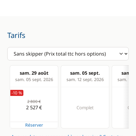
Table de cockpit
Electronique
Divers
Tarifs
Anémomètre
Equipement de
sécurité
GPS
Guide & cartes
Lecteur de cartes
Loch - Speedo
sam. 29 août
sam. 05 sept.
sam. 1
sam. 05 sept. 2026
sam. 12 sept. 2026
sam. 19 s
Pilote automatique
Sondeur
-10 %
2 800 €
VHF
2 527 €
Complet
Com
Cuisine
Confort
Réserver
Cuisinière
Eau chaude