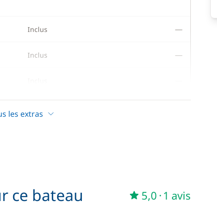
—
Inclus
—
Inclus
—
Inclus
—
Inclus
us les extras
—
Inclus
—
Inclus
—
Inclus
ur ce bateau
5,0
·
1 avis
—
Inclus