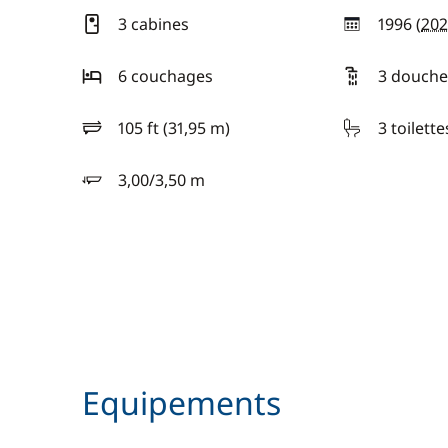
3 cabines
1996 (
202
année
6 couchages
3 douche
105 ft (31,95 m)
3 toilette
longueur
3,00/3,50 m
tirant d'eau
Equipements