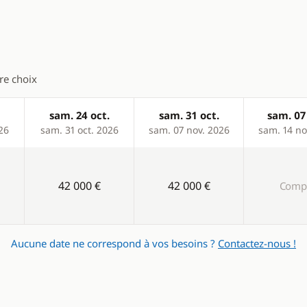
Confort
ur
Chauffage
tre choix
Climatisation
Dessalinisateur
sam. 24 oct.
sam. 31 oct.
sam. 07
26
sam. 31 oct. 2026
sam. 07 nov. 2026
sam. 14 no
Eau chaude
elle
Générateur
42 000 €
42 000 €
Compl
 café
Lave Linge
es
Plateforme de bain
eur
WC électrique
Aucune date ne correspond à vos besoins ?
Contactez-nous !
eur éléctrique