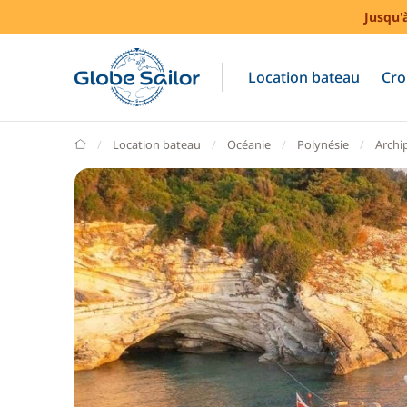
Jusqu'
Location bateau
Cro
GlobeSailor
Location bateau
Océanie
Polynésie
Archip