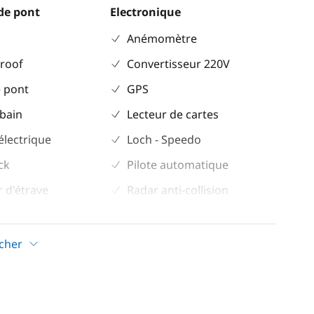
de pont
Electronique
Anémomètre
 roof
Convertisseur 220V
 pont
GPS
 bain
Lecteur de cartes
électrique
Loch - Speedo
ck
Pilote automatique
 d'étrave
Radar anti-collision
 / intérieur en
Sondeur
VHF
icher
ockpit
leil
trique