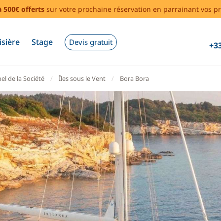
à 500€ offerts
sur votre prochaine réservation en parrainant vos pr
isière
Stage
Devis gratuit
+33
el de la Société
Îles sous le Vent
Bora Bora