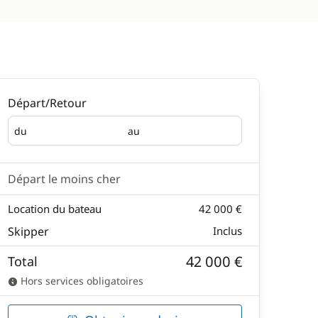
Départ/Retour
du
au
Départ
Retour
Départ le moins cher
Location du bateau
42 000 €
Skipper
Inclus
42 000 €
Total
Hors services obligatoires