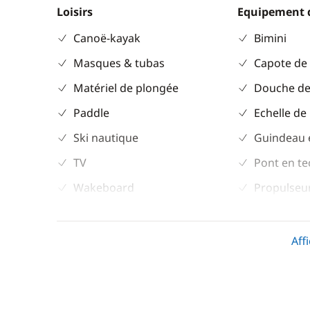
Loisirs
Equipement 
Canoë-kayak
Bimini
Masques & tubas
Capote de
Matériel de plongée
Douche de
Paddle
Echelle de
Ski nautique
Guindeau 
TV
Pont en te
Wakeboard
Propulseur
Sol cockpit
teck
Aff
Table de c
Taud de so
Winch élec