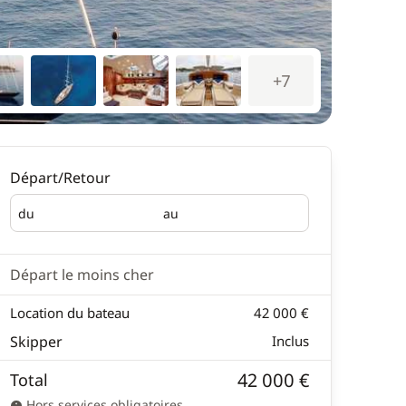
+7
Départ/Retour
du
au
Départ
Retour
Départ le moins cher
Location du bateau
42 000 €
Skipper
Inclus
42 000 €
Total
Hors services obligatoires