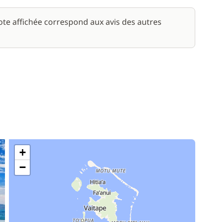
—
Inclus
note affichée correspond aux avis des autres
+
−