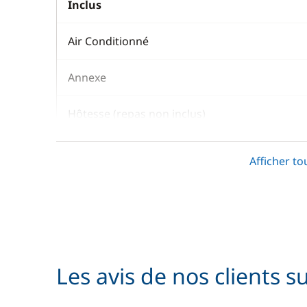
Inclus
Air Conditionné
Annexe
Hôtesse (repas non inclus)
Kayak
Afficher to
Paddle
Serviettes
Skipper (repas non inclus)
Les avis de nos clients s
Skipper + Hôtesse (repas non inclus)