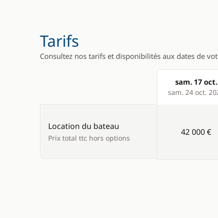
Divers
Cuisine
Tarifs
Equipement de sécurité
Congélate
Consultez nos tarifs et disponibilités aux dates de vo
Guide & cartes
Cuisinière
Grille pain
sam. 17 oct.
Products
sam. 24 oct. 20
Ice Maker
Lave Vaiss
Location du bateau
42 000 €
Machine à
Prix total ttc hors options
Micro-ond
Réfrigérat
Réfrigérat