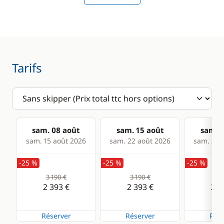
Pilote automatique
Sondeur
VHF
Tarifs
Confort
Eau chaude
sam. 08 août
sam. 15 août
sam. 2
sam. 15 août 2026
sam. 22 août 2026
sam. 29 
-25 %
-25 %
-25 %
3 190 €
3 190 €
3 1
2 393 €
2 393 €
2 3
Réserver
Réserver
Rése