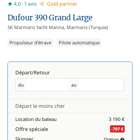
4,0
· 1 avis
Gold partner
Dufour 390 Grand Large
SK Marmaris Yacht Marina, Marmaris (Turquie)
Propulseur d'étrave
Pilote automatique
Départ/Retour
du
au
Départ
Retour
Départ le moins cher
Location du bateau
3 190 €
Offre spéciale
-797 €
Skipper
Option