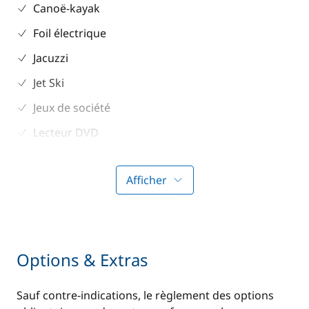
Canoë-kayak
Foil électrique
Jacuzzi
Jet Ski
Jeux de société
Lecteur DVD
Masques & tubas
Afficher
Paddle
Seabob / Sea Scooter
Ski nautique
Options & Extras
TV
Sauf contre-indications, le règlement des options
Confort