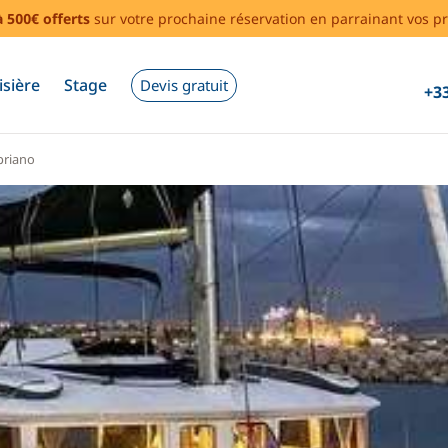
à 500€ offerts
sur votre prochaine réservation en parrainant vos pr
isière
Stage
Devis gratuit
+33
priano