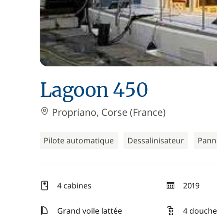
Lagoon 450
Propriano, Corse (France)
Pilote automatique
Dessalinisateur
Pann
4 cabines
2019
année
Grand voile lattée
4 douche