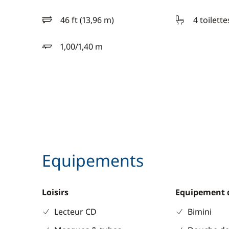
46 ft (13,96 m)
4 toilette
longueur
1,00/1,40 m
tirant d'eau
Equipements
Loisirs
Equipement 
Lecteur CD
Bimini