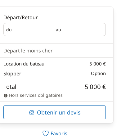
Départ/Retour
du
au
Départ
Retour
Départ le moins cher
Location du bateau
5 000 €
Skipper
Option
5 000 €
Total
Hors services obligatoires
Obtenir un devis
Favoris