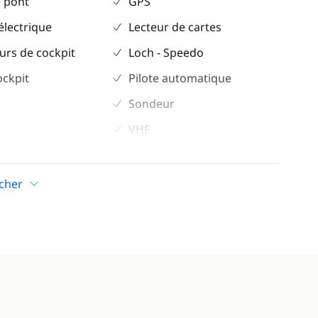
 pont
GPS
électrique
Lecteur de cartes
urs de cockpit
Loch - Speedo
ockpit
Pilote automatique
Sondeur
VHF
Confort
icher
ur
Dessalinisateur
Eau chaude
eur
Panneaux solaires
WC électrique