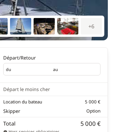
+6
Départ/Retour
du
au
Départ
Retour
Départ le moins cher
Location du bateau
5 000 €
Skipper
Option
5 000 €
Total
Hors services obligatoires