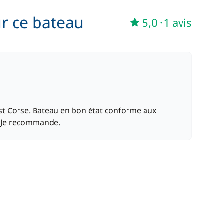
ur ce bateau
5,0
·
1 avis
uest Corse. Bateau en bon état conforme aux
. Je recommande.