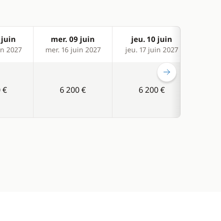
 juin
mer. 09 juin
jeu. 10 juin
ven
in 2027
mer. 16 juin 2027
jeu. 17 juin 2027
ven. 
 €
6 200 €
6 200 €