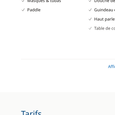
Masques & tubas
Douche de
Paddle
Guindeau 
Haut parle
Table de c
Divers
Cuisine
Aff
Equipement de sécurité
Congélate
Guide & cartes
Cuisinière
Réfrigérat
Tarifs