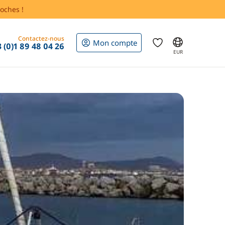
oches !
Contactez-nous
Mon compte
 (0)1 89 48 04 26
EUR