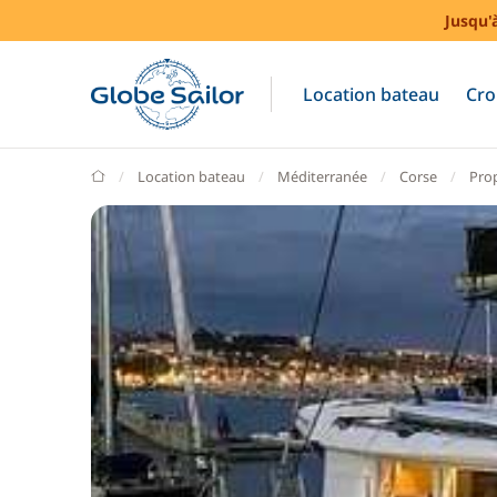
Jusqu'
Location bateau
Cro
GlobeSailor
Location bateau
Méditerranée
Corse
Pro