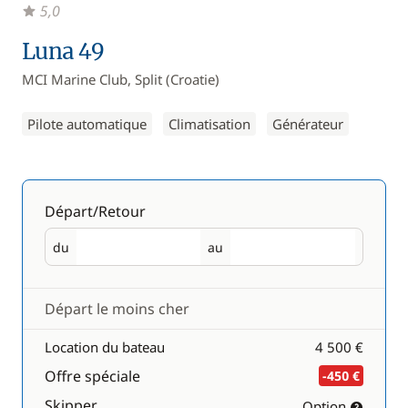
5,0
Luna 49
MCI Marine Club, Split (Croatie)
Pilote automatique
Climatisation
Générateur
Départ/Retour
du
au
Départ
Retour
Départ le moins cher
Location du bateau
4 500 €
Offre spéciale
-450 €
Skipper
Option