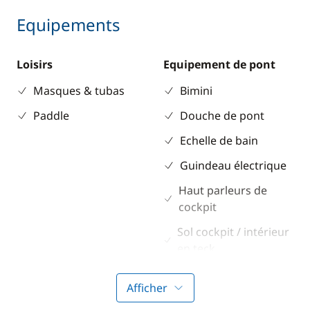
Equipements
Loisirs
Equipement de pont
Masques & tubas
Bimini
Paddle
Douche de pont
Echelle de bain
Guindeau électrique
Haut parleurs de
cockpit
Sol cockpit / intérieur
en teck
Table de cockpit
Afficher
Winch électrique