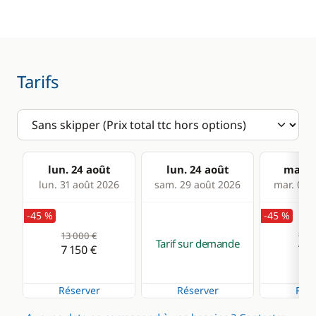
Electronique
Cuisine
Anémomètre
Congélateur
Tarifs
Convertisseur 220V
Cuisinière
GPS
Grille pain
Lecteur de cartes
Ice Maker
Loch - Speedo
Machine à café
lun. 24 août
lun. 24 août
mar. 2
lun. 31 août 2026
sam. 29 août 2026
mar. 01 s
Pilote automatique
Micro-ondes
Radar anti-collision
Réfrigérateur
-45 %
-45 %
13 000 €
13 0
Sondeur
Tarif sur demande
7 150 €
7 1
VHF
Réserver
Réserver
Rése
Confort