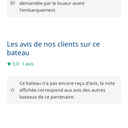
demandée par le loueur avant
l'embarquement
500,00 €
Cuisinier (repas non inclus)
/ jour
200,00 €
Hôtesse (repas non inclus)
/ nuit
Les avis de nos clients sur ce
bateau
Rachat de Franchise
550,00 €
5,0
·
1 avis
Seabob / Sea Scooter
1 200,00 €
Ce bateau n'a pas encore reçu d'avis, la note
230,00 €
Skipper (repas non inclus)
affichée correspond aux avis des autres
/ nuit
bateaux de ce partenaire.
25,00 €
Transfert
/ jour