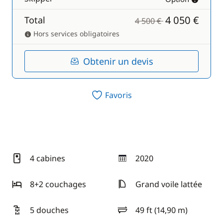
4 050 €
Total
4 500 €
Hors services obligatoires
Obtenir un devis
Favoris
4 cabines
2020
année
8+2 couchages
Grand voile lattée
5 douches
49 ft (14,90 m)
longueur