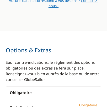
Aucune date ne correspond à vos besoins ?
Contactez-
nous !
Chauffage
Climatisation
Eau chaude
Générateur
Lave Linge
Options & Extras
Plateforme de bain
WC électrique
Sauf contre-indications, le règlement des options
obligatoires ou des extras se fera sur place.
Renseignez-vous bien auprès de la base ou de votre
conseiller GlobeSailor.
Obligatoire
Obligatoire