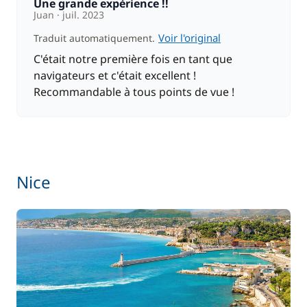
Moteur Hors Bord
Une grande expérience !!
—
Juan
juil. 2023
Voir l'original
Traduit automatiquement.
Inclus
Nuit à bord la veille de l'embarquement
—
C'était notre première fois en tant que
navigateurs et c'était excellent !
Recommandable à tous points de vue !
Inclus
Paddle
—
Inclus
Serviettes
—
Nice
En option
Cuisinier (repas non inclus)
200,00 €
120,00 €
Hôtesse (repas non inclus)
/ jour