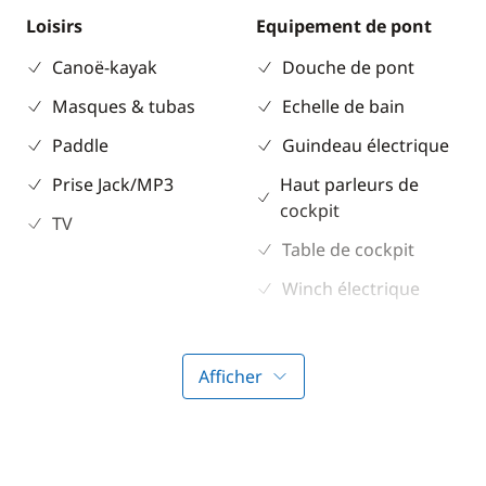
Loisirs
Equipement de pont
Canoë-kayak
Douche de pont
Masques & tubas
Echelle de bain
Paddle
Guindeau électrique
Prise Jack/MP3
Haut parleurs de
cockpit
TV
Table de cockpit
Winch électrique
Electronique
Divers
Afficher
Anémomètre
Equipement de
sécurité
Convertisseur 220V
Guide & cartes
GPS