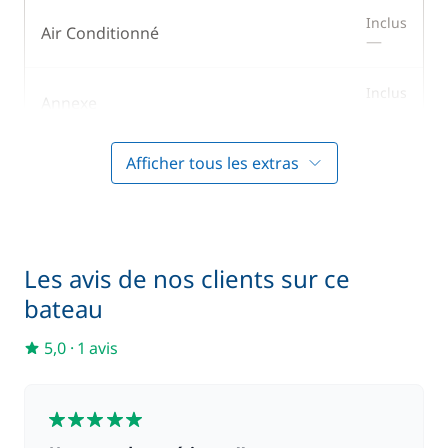
Micro-ondes
Eau chaude
Inclus
Air Conditionné
—
Réfrigérateur
Générateur
Réfrigérateur
Panneaux solaires
Inclus
Annexe
éléctrique
—
WC électrique
Afficher tous les extras
Inclus
Générateur
—
Inclus
Gennaker
—
Les avis de nos clients sur ce
bateau
Inclus
Kayak
—
5,0
·
1 avis
Inclus
Literie + Serviette
—
5
Inclus