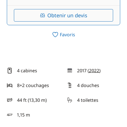
Obtenir un devis
Favoris
4 cabines
2017 (
2022
)
année
8+2 couchages
4 douches
44 ft (13,30 m)
4 toilettes
longueur
1,15 m
tirant d'eau