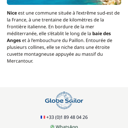
40,00 €
Literie
/ cabine
Nice
est une commune située à l’extrême sud-est de
la France, à une trentaine de kilomètres de la
150,00 €
frontière italienne. En bordure de la mer
Seabob / Sea Scooter
/ semaine
méditerranée, elle s’établit le long de la
baie des
Anges
et à l’embouchure du Paillon. Entourée de
400,00 €
plusieurs collines, elle se niche dans une étroite
Skipper + Hôtesse (repas non inclus)
/ jour
cuvette montagneuse appuyée au massif du
Mercantour.
+33 (0)1 89 48 04 26
WhatsApp