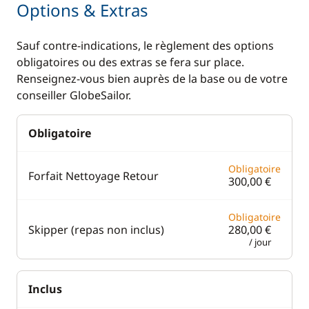
Options & Extras
Lecteur de cartes
Sauf contre-indications, le règlement des options
Loch - Speedo
obligatoires ou des extras se fera sur place.
Pilote automatique
Renseignez-vous bien auprès de la base ou de votre
conseiller GlobeSailor.
Radar anti-collision
Sondeur
Obligatoire
VHF
Obligatoire
Forfait Nettoyage Retour
300,00 €
Cuisine
Confort
Congélateur
Bossoir électrique
Obligatoire
Skipper (repas non inclus)
280,00 €
Cuisinière
Chauffage
/ jour
Grille pain
Climatisation
Inclus
Machine à café
Dessalinisateur