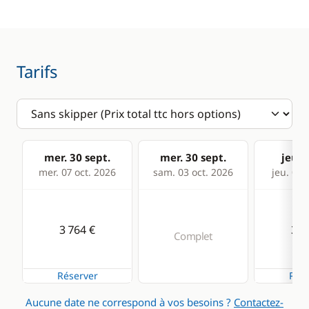
Cuisine
Réfrigérateur
Tarifs
mer. 30 sept.
mer. 30 sept.
jeu. 0
mer. 07 oct. 2026
sam. 03 oct. 2026
jeu. 08 
3 764 €
3 7
Complet
Réserver
Rése
Aucune date ne correspond à vos besoins ?
Contactez-