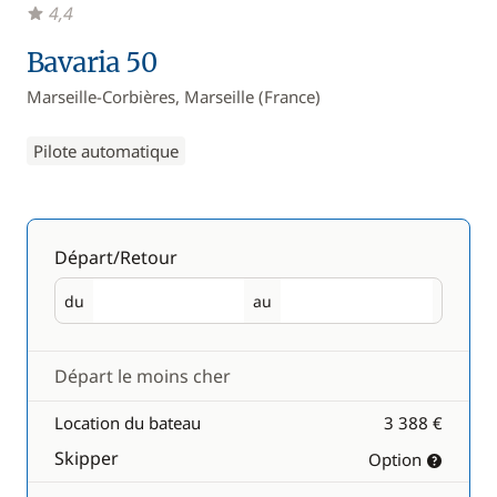
4,4
Bavaria 50
Marseille-Corbières, Marseille (France)
Pilote automatique
Départ/Retour
du
au
Départ
Retour
Départ le moins cher
Location du bateau
3 388 €
Skipper
Option