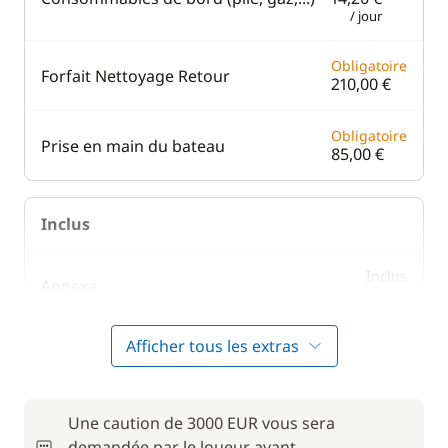
/ jour
Obligatoire
Forfait Nettoyage Retour
210,00 €
Obligatoire
Prise en main du bateau
85,00 €
Inclus
Inclus
Annexe
—
Afficher tous les extras
En option
60,00 €
Une caution de 3000 EUR vous sera
Kayak
/ bateau
demandée par le loueur avant