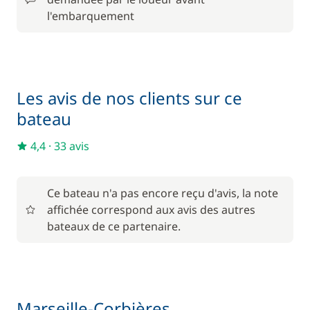
l'embarquement
95,00 €
Moteur Hors Bord
/ bateau
Paddle
70,00 €
Les avis de nos clients sur ce
Serviettes
12,00 €
bateau
4,4
·
33 avis
396,00 €
Skipper (repas non inclus)
/ jour
Ce bateau n'a pas encore reçu d'avis, la note
affichée correspond aux avis des autres
bateaux de ce partenaire.
Marseille-Corbières