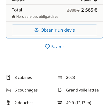
2 565 €
Total
2 700 €
Hors services obligatoires
Obtenir un devis
Favoris
3 cabines
2023
année
6 couchages
Grand voile lattée
2 douches
40 ft (12,13 m)
longueur