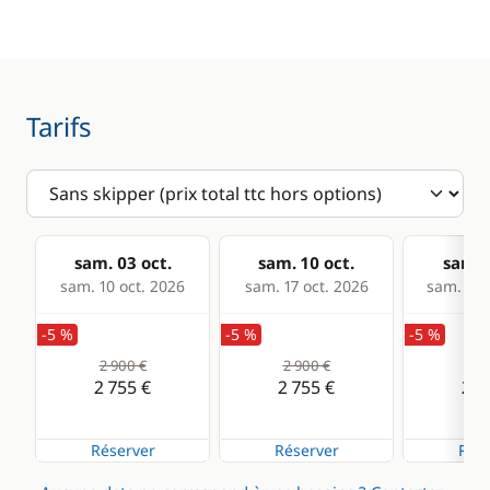
Equipement de
Réfrigérateur
sécurité
Guide & cartes
Tarifs
Confort
Eau chaude
sam. 03 oct.
sam. 10 oct.
sam. 1
sam. 10 oct. 2026
sam. 17 oct. 2026
sam. 24 
-5 %
-5 %
-5 %
2 900 €
2 900 €
2 9
2 755 €
2 755 €
2 7
Réserver
Réserver
Rése