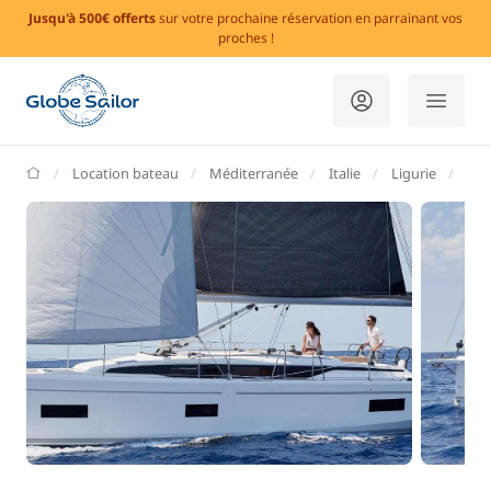
Jusqu'à 500€ offerts
sur votre prochaine réservation en parrainant vos
proches !
GlobeSailor
Location bateau
Méditerranée
Italie
Ligurie
La 