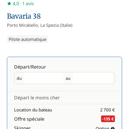
4,0
· 1 avis
Bavaria 38
Porto Mirabello, La Spezia (Italie)
Pilote automatique
Départ/Retour
du
au
Départ
Retour
Départ le moins cher
Location du bateau
2 700 €
Offre spéciale
-135 €
Skipper
Option