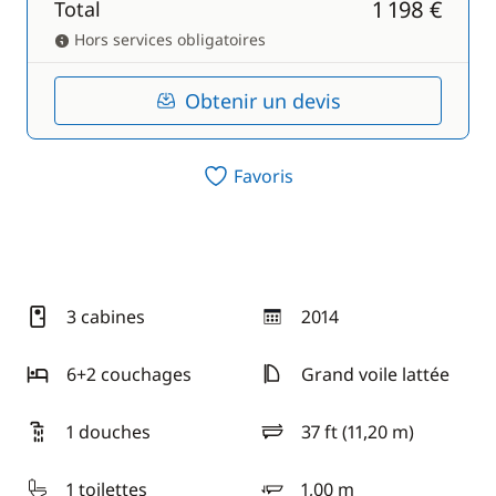
1 198 €
Total
Hors services obligatoires
Obtenir un devis
Favoris
3 cabines
2014
année
6+2 couchages
Grand voile lattée
1 douches
37 ft (11,20 m)
longueur
1 toilettes
1,00 m