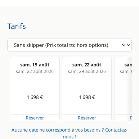
sécurité
GPS
Guide & cartes
Lecteur de cartes
Tarifs
Loch - Speedo
Pilote automatique
Sondeur
sam. 15 août
sam. 22 août
sam. 2
VHF
sam. 22 août 2026
sam. 29 août 2026
sam. 05 s
Cuisine
Confort
1 698 €
1 698 €
1 6
Cuisinière
Chauffage
Réfrigérateur
Eau chaude
Réserver
Réserver
Rése
Aucune date ne correspond à vos besoins ?
Contactez-
nous !