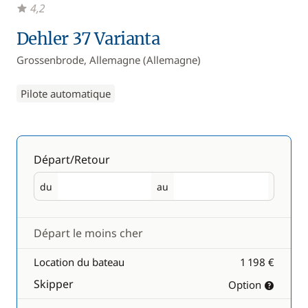
4,2
Dehler 37 Varianta
Grossenbrode, Allemagne (Allemagne)
Pilote automatique
Départ/Retour
du
au
Départ
Retour
Départ le moins cher
Location du bateau
1 198 €
Skipper
Option