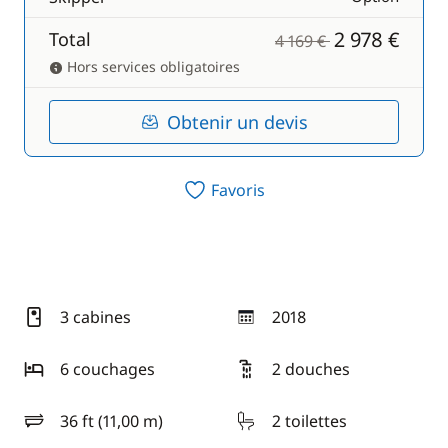
2 978 €
Total
4 169 €
Hors services obligatoires
Obtenir un devis
Favoris
3 cabines
2018
année
6 couchages
2 douches
36 ft (11,00 m)
2 toilettes
longueur