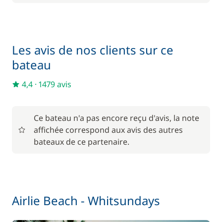
Inclus dans le pack confort
Kit de bienvenue
—
Inclus dans le pack confort
Les avis de nos clients sur ce
Literie
—
bateau
Inclus dans le pack confort
Moteur Hors Bord
4,4
·
1479 avis
—
Ce bateau n'a pas encore reçu d'avis, la note
En option
affichée correspond aux avis des autres
bateaux de ce partenaire.
343,75 €
Hôtesse (repas non inclus)
/ jour
9,38 €
Kayak
/ nuit
Airlie Beach - Whitsundays
18,75 €
Paddle