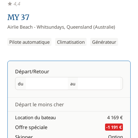
4,4
MY 37
Airlie Beach - Whitsundays, Queensland (Australie)
Pilote automatique
Climatisation
Générateur
Départ/Retour
du
au
Départ
Retour
Départ le moins cher
Location du bateau
4 169 €
Offre spéciale
-1 191 €
Skipper
Option