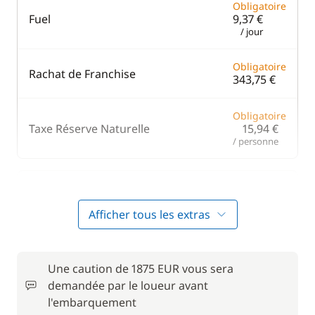
Obligatoire
Fuel
9,37 €
/ jour
Obligatoire
Rachat de Franchise
343,75 €
Obligatoire
Taxe Réserve Naturelle
15,94 €
/ personne
Inclus dans le pack confort
Afficher tous les extras
Inclus dans le pack confort
Annexe
—
Une caution de 1875 EUR vous sera
Forfait Nettoyage
Inclus dans le pack confort
demandée par le loueur avant
—
Retour
l'embarquement