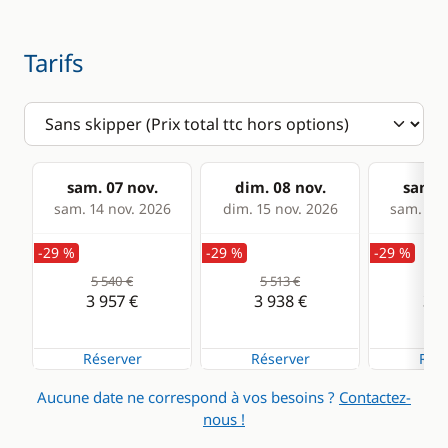
Climatisation
Générateur
Tarifs
sam. 07 nov.
dim. 08 nov.
sam. 1
sam. 14 nov. 2026
dim. 15 nov. 2026
sam. 21 
-29 %
-29 %
-29 %
5 540 €
5 513 €
5 3
3 957 €
3 938 €
3 8
Réserver
Réserver
Rése
Aucune date ne correspond à vos besoins ?
Contactez-
nous !