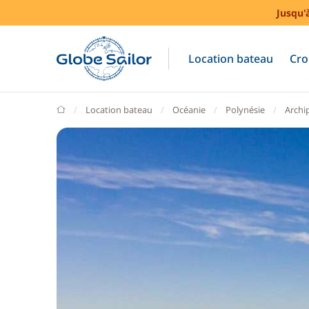
Jusqu'
Location bateau
Cro
GlobeSailor
Location bateau
Océanie
Polynésie
Archip