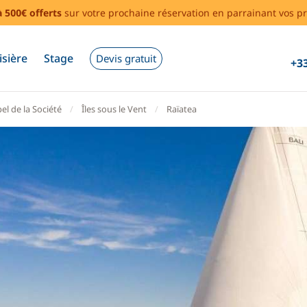
à 500€ offerts
sur votre prochaine réservation en parrainant vos pr
isière
Stage
Devis gratuit
+33
el de la Société
Îles sous le Vent
Raïatea