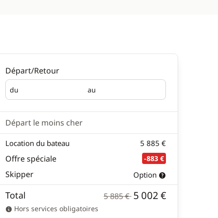
Départ/Retour
du
au
Départ
Retour
Départ le moins cher
Location du bateau
5 885 €
Offre spéciale
-883 €
Skipper
Option
5 002 €
Total
5 885 €
Hors services obligatoires