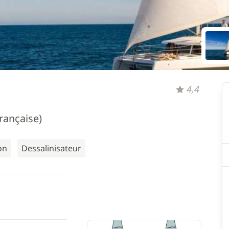
4,4
française)
on
Dessalinisateur