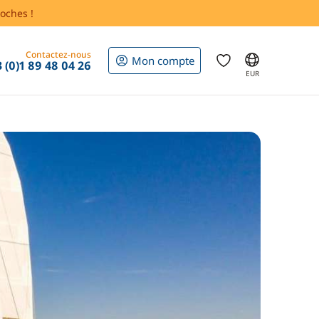
oches !
Contactez-nous
Mon compte
 (0)1 89 48 04 26
EUR