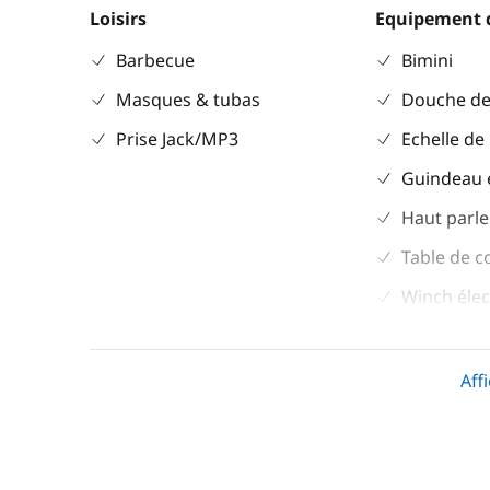
Loisirs
Equipement 
Barbecue
Bimini
Masques & tubas
Douche de
Prise Jack/MP3
Echelle de
Guindeau 
Haut parle
Table de c
Winch élec
Divers
Cuisine
Aff
Equipement de sécurité
Congélate
Guide & cartes
Cuisinière
Réfrigérat