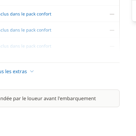
—
nclus dans le pack confort
—
nclus dans le pack confort
—
nclus dans le pack confort
—
nclus dans le pack confort
us les extras
ndée par le loueur avant l'embarquement
300,00 €
340,00 €
36,00 €