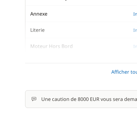
Annexe
I
Literie
I
Moteur Hors Bord
I
Serviettes
I
Afficher to
En option
Une caution de 8000 EUR vous sera dema
Filet de sécurité
Forfait Nettoyage Retour
Frais de port