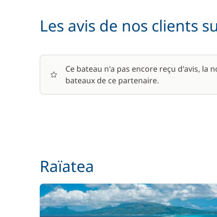
Les avis de nos clients s
Hôtesse (repas non inclus)
Kayak
Ce bateau n'a pas encore reçu d'avis, la 
bateaux de ce partenaire.
Paddle
Rachat de Franchise
Raïatea
Skipper (repas non inclus)