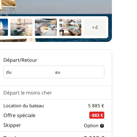
+4
Départ/Retour
du
au
Départ
Retour
Départ le moins cher
Location du bateau
5 885 €
Offre spéciale
-883 €
Skipper
Option