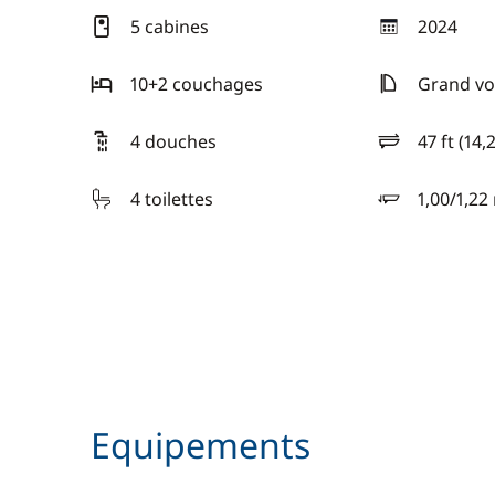
5 cabines
2024
année
10+2 couchages
Grand voi
4 douches
47 ft (14,
longueur
4 toilettes
1,00/1,22
tirant d'eau
Equipements