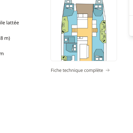
le lattée
28 m)
 m
Fiche technique complète