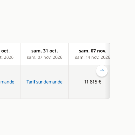
 oct.
sam. 31 oct.
sam. 07 nov.
dim
t. 2026
sam. 07 nov. 2026
sam. 14 nov. 2026
dim. 
11 815 €
1
demande
Tarif sur demande