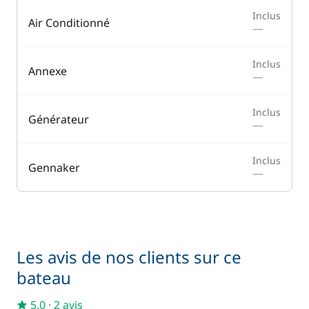
Confort
Inclus
Air Conditionné
—
Chauffage
Climatisation
Inclus
Annexe
—
Dessalinisateur
Inclus
Eau chaude
Générateur
—
Générateur
Inclus
Lave Linge
Gennaker
—
Panneaux solaires
Plateforme de bain
Ventilateurs
Les avis de nos clients sur ce
WC électrique
bateau
5,0
·
2 avis