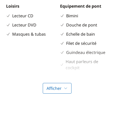
Loisirs
Equipement de pont
Lecteur CD
Bimini
Lecteur DVD
Douche de pont
Masques & tubas
Echelle de bain
Filet de sécurité
Guindeau électrique
Haut parleurs de
cockpit
Sol cockpit / intérieur
en teck
Afficher
Table de cockpit
Taud de soleil
Winch électrique