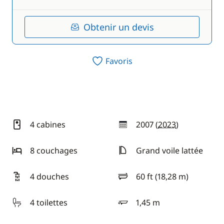
Obtenir un devis
Favoris
4 cabines
2007 (
2023
)
année
8 couchages
Grand voile lattée
4 douches
60 ft (18,28 m)
longueur
4 toilettes
1,45 m
tirant d'eau