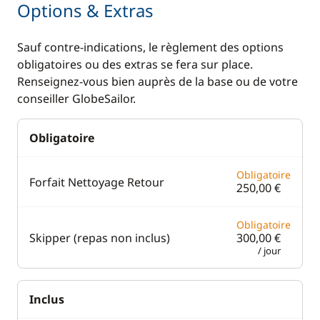
Options & Extras
Electronique
Cuisine
Sauf contre-indications, le règlement des options
obligatoires ou des extras se fera sur place.
Anémomètre
Congélateur
Renseignez-vous bien auprès de la base ou de votre
Convertisseur 220V
Cuisinière
conseiller GlobeSailor.
GPS
Grille pain
Obligatoire
Lecteur de cartes
Ice Maker
Loch - Speedo
Lave Vaisselle
Obligatoire
Forfait Nettoyage Retour
250,00 €
Pilote automatique
Machine à café
Radar anti-collision
Micro-ondes
Obligatoire
Skipper (repas non inclus)
300,00 €
Sondeur
Réfrigérateur
/ jour
VHF
Réfrigérateur
éléctrique
Inclus