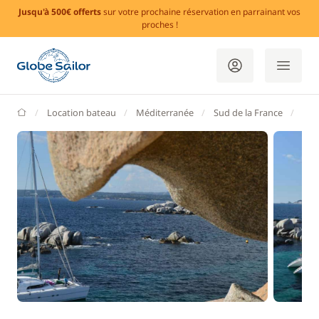
Jusqu'à 500€ offerts
sur votre prochaine réservation en parrainant vos
proches !
GlobeSailor
Location bateau
Méditerranée
Sud de la France
Alp