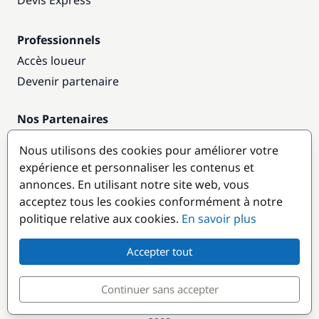
Devis Express
Professionnels
Accès loueur
Devenir partenaire
Nos Partenaires
Annuaire nautique
Nous utilisons des cookies pour améliorer votre
expérience et personnaliser les contenus et
Destinations populaires
annonces. En utilisant notre site web, vous
acceptez tous les cookies conformément à notre
politique relative aux cookies.
En savoir plus
Accepter tout
Continuer sans accepter
© GlobeSailor
Croisières & Location de bateaux depuis