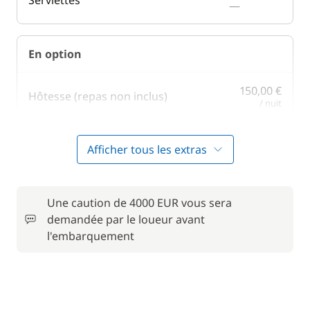
—
En option
150,00 €
Hôtesse (repas non inclus)
/ nuit
50,00 €
Moteur Hors Bord
Afficher tous les extras
/ nuit
40,00 €
Paddle
/ nuit
Une caution de 4000 EUR vous sera
demandée par le loueur avant
150,00 €
l'embarquement
Skipper (repas non inclus)
/ nuit