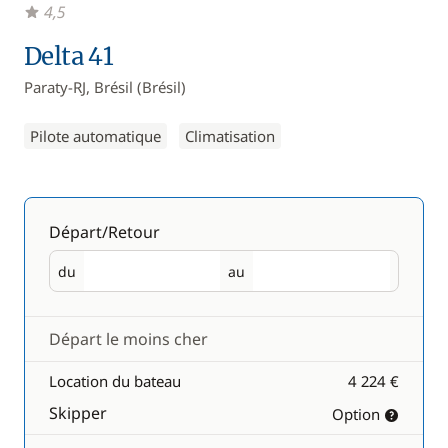
4,5
Delta 41
Paraty-RJ, Brésil (Brésil)
Pilote automatique
Climatisation
Départ/Retour
du
au
Départ
Retour
Départ le moins cher
Location du bateau
4 224 €
Skipper
Option