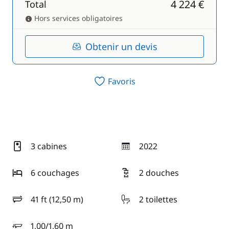
4 224 €
Total
Hors services obligatoires
Obtenir un devis
Favoris
3 cabines
2022
année
6 couchages
2 douches
41 ft (12,50 m)
2 toilettes
longueur
1,00/1,60 m