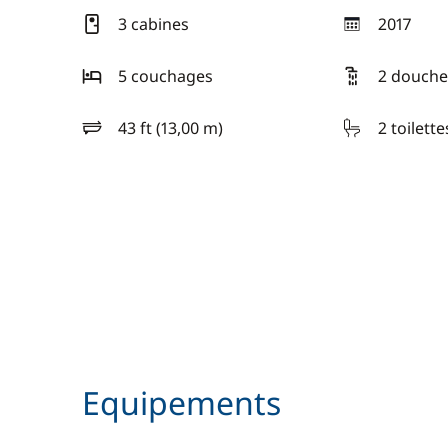
3 cabines
2017
année
5 couchages
2 douche
43 ft (13,00 m)
2 toilette
longueur
Equipements