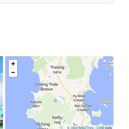
+
−
©
OpenMapTiles
-
OSM
data