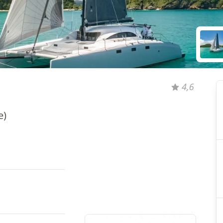
4,6
e)