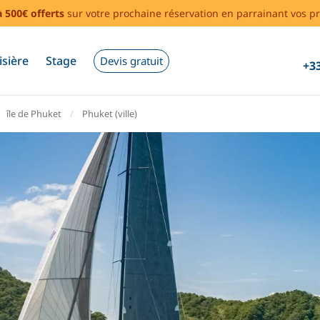
à 500€ offerts
sur votre prochaine réservation en parrainant vos pr
isière
Stage
Devis gratuit
+33
île de Phuket
Phuket (ville)