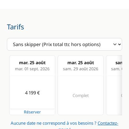
Confort
Climatisation
Tarifs
Dessalinisateur
Générateur
Panneaux solaires
mar. 25 août
mar. 25 août
sam. 2
WC électrique
mar. 01 sept. 2026
sam. 29 août 2026
sam. 05 s
4 199 €
Complet
Com
Réserver
Aucune date ne correspond à vos besoins ?
Contactez-