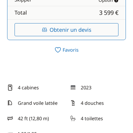
Option
3 599 €
Total
Obtenir un devis
Favoris
4 cabines
2023
année
Grand voile lattée
4 douches
42 ft (12,80 m)
4 toilettes
longueur