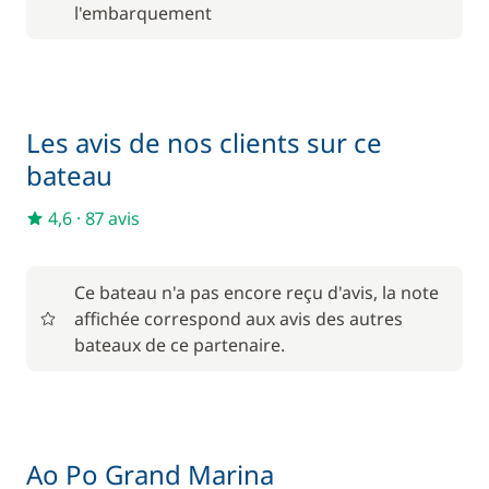
À partir de
l'embarquement
Filet de sécurité
170,00 €
265,00 €
Homme de pont/Second
/ nuit
Les avis de nos clients sur ce
25,00 €
bateau
Kayak
/ nuit
4,6
·
87 avis
25,00 €
Paddle
/ nuit
Ce bateau n'a pas encore reçu d'avis, la note
110,00 €
affichée correspond aux avis des autres
Rachat de Franchise
/ nuit
bateaux de ce partenaire.
180,00 €
Skipper (repas non inclus)
/ nuit
31,00 €
Ao Po Grand Marina
Wifi
/ nuit