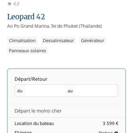
4,6
Leopard 42
Ao Po Grand Marina, île de Phuket (Thaïlande)
Climatisation
Dessalinisateur
Générateur
Panneaux solaires
Départ/Retour
du
au
Départ
Retour
Départ le moins cher
Location du bateau
3 599 €
Skipper