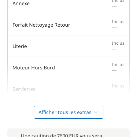
Inclus
Annexe
—
Inclus
Forfait Nettoyage Retour
—
Inclus
Literie
—
Inclus
Moteur Hors Bord
—
Inclus
Serviettes
—
Afficher tous les extras
En option
28,00 €
Avitaillement
/ nuit
Une caution de 7600 EUR vous sera