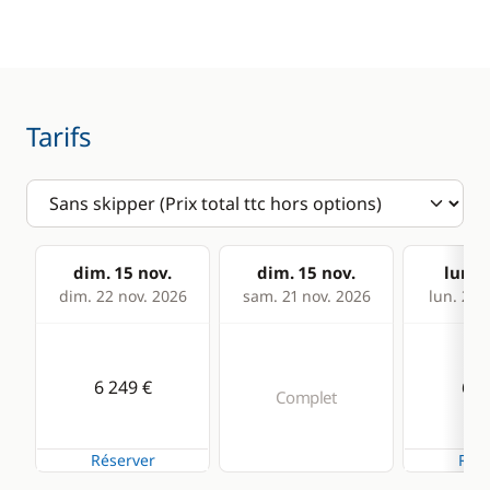
Anémomètre
Equipement de
sécurité
Convertisseur 220V
Guide & cartes
GPS
Lecteur de cartes
Tarifs
Loch - Speedo
Pilote automatique
Sondeur
dim. 15 nov.
dim. 15 nov.
lun. 1
VHF
dim. 22 nov. 2026
sam. 21 nov. 2026
lun. 23 
Cuisine
Confort
6 249 €
6 2
Congélateur
Climatisation
Complet
Cuisinière
Dessalinisateur
Réserver
Rése
Réfrigérateur
Eau chaude