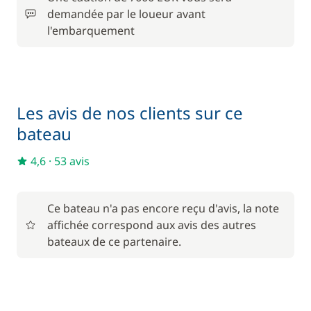
demandée par le loueur avant
175,00 €
l'embarquement
Cuisinier (repas non inclus)
/ nuit
30,00 €
Paddle
/ nuit
Les avis de nos clients sur ce
120,00 €
bateau
Rachat de Franchise
/ nuit
4,6
·
53 avis
210,00 €
Skipper (repas non inclus)
/ nuit
Ce bateau n'a pas encore reçu d'avis, la note
affichée correspond aux avis des autres
bateaux de ce partenaire.