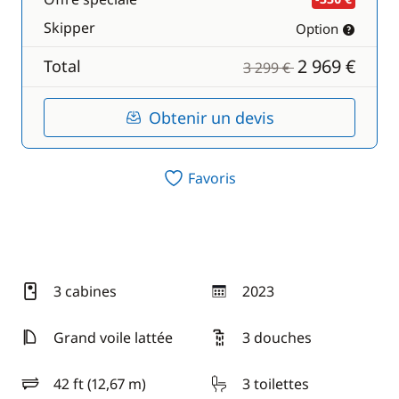
Skipper
Option
2 969 €
Total
3 299 €
Obtenir un devis
Favoris
3 cabines
2023
année
Grand voile lattée
3 douches
42 ft (12,67 m)
3 toilettes
longueur