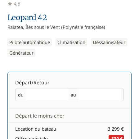
4,6
Leopard 42
Raïatea, Îles sous le Vent (Polynésie française)
Pilote automatique
Climatisation
Dessalinisateur
Générateur
Départ/Retour
du
au
Départ
Retour
Départ le moins cher
Location du bateau
3 299 €
Offre spéciale
-330 €