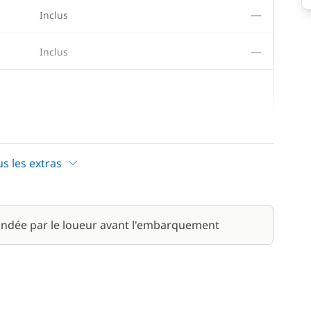
—
Inclus
—
Inclus
120,00 €
/ nuit
us les extras
125,00 €
/ nuit
ndée par le loueur avant l'embarquement
180,00 €
/ nuit
31,00 €
/ nuit