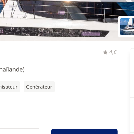
4,6
haïlande)
nisateur
Générateur