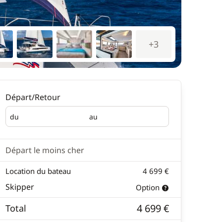
+3
Départ/Retour
du
au
Départ
Retour
Départ le moins cher
Location du bateau
4 699 €
Skipper
Option
4 699 €
Total