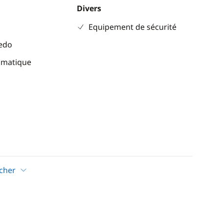
Divers
Equipement de sécurité
eedo
omatique
ion
ateur
icher
r
solaires