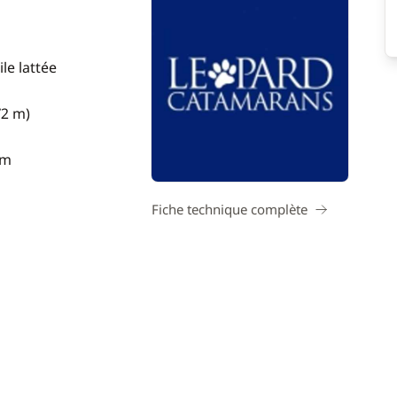
le lattée
72 m)
 m
Fiche technique complète