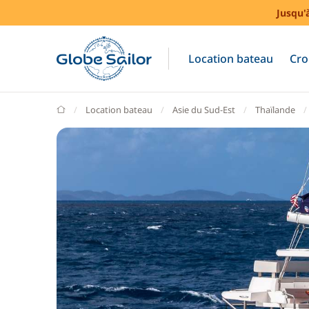
Jusqu'
Location bateau
Cro
GlobeSailor
Location bateau
Asie du Sud-Est
Thaïlande