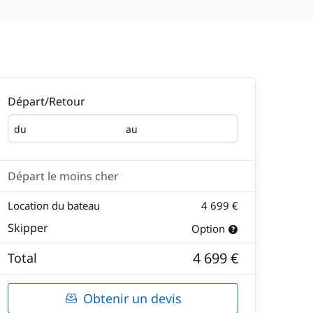
Départ/Retour
du
au
Départ
Retour
Départ le moins cher
Location du bateau
4 699 €
Skipper
Option
4 699 €
Total
Obtenir un devis