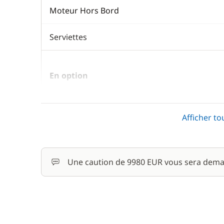
Moteur Hors Bord
Serviettes
En option
Cuisinier (repas non inclus)
Afficher to
Rachat de Franchise
Une caution de 9980 EUR vous sera dema
Skipper (repas non inclus)
Wifi