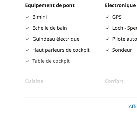
Equipement de pont
Electronique
Bimini
GPS
Echelle de bain
Loch - Sp
Guindeau électrique
Pilote aut
Haut parleurs de cockpit
Sondeur
Table de cockpit
Cuisine
Confort
Cuisinière
Climatisat
Réfrigérateur
Dessalinis
Aff
Générateu
Panneaux 