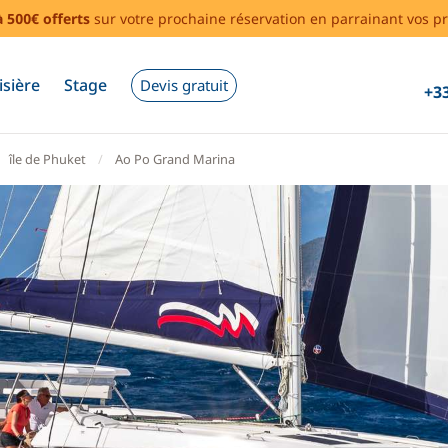
à 500€ offerts
sur votre prochaine réservation en parrainant vos pr
isière
Stage
Devis gratuit
+33
île de Phuket
Ao Po Grand Marina