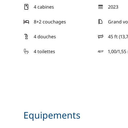
4 cabines
2023
année
8+2 couchages
Grand voi
4 douches
45 ft (13,
longueur
4 toilettes
1,00/1,55
tirant d'eau
Equipements