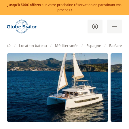
Jusqu'à 500€ offerts
sur votre prochaine réservation en parrainant vos
proches !
GlobeSailor
Location bateau
Méditerranée
Espagne
Baléares