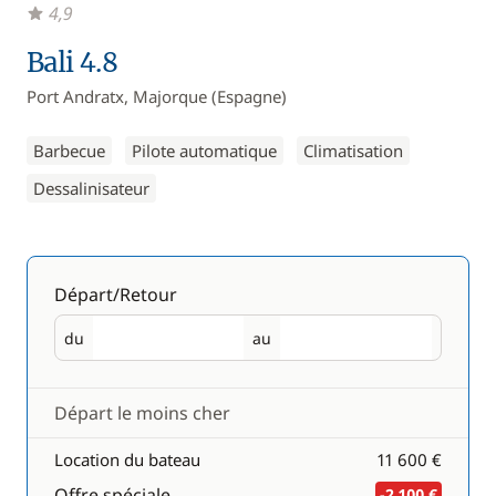
4,9
Bali 4.8
Port Andratx, Majorque (Espagne)
Barbecue
Pilote automatique
Climatisation
Dessalinisateur
Départ/Retour
du
au
Départ
Retour
Départ le moins cher
Location du bateau
11 600 €
Offre spéciale
-2 100 €