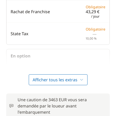
Obligatoire
Rachat de Franchise
43,29 €
/ jour
Obligatoire
State Tax
—
10,00 %
En option
346,28 €
Cuisinier (repas non inclus)
/ jour
Afficher tous les extras
—
Frais de dossier pour la base
3,00 %
Une caution de 3463 EUR vous sera
303,00 €
demandée par le loueur avant
Hôtesse (repas non inclus)
/ jour
l'embarquement