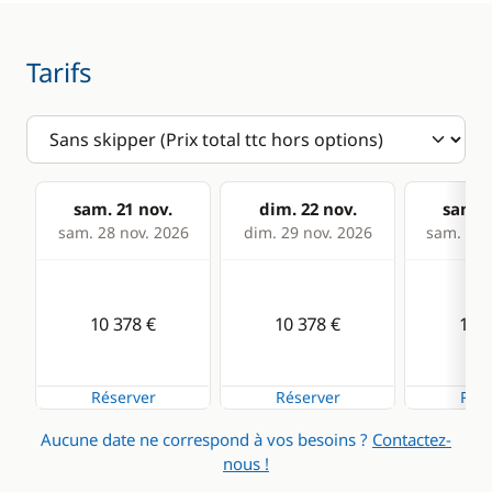
Tarifs
sam. 21 nov.
dim. 22 nov.
sam. 2
sam. 28 nov. 2026
dim. 29 nov. 2026
sam. 05 
10 378 €
10 378 €
10 3
Réserver
Réserver
Rése
Aucune date ne correspond à vos besoins ?
Contactez-
nous !