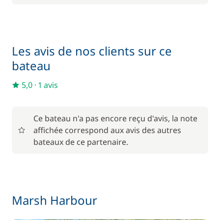
216,43 €
Kayak
/ semaine
216,43 €
Les avis de nos clients sur ce
Paddle
/ semaine
bateau
190,45 €
Skipper (repas non inclus)
5,0
·
1 avis
/ jour
Ce bateau n'a pas encore reçu d'avis, la note
affichée correspond aux avis des autres
bateaux de ce partenaire.
Marsh Harbour