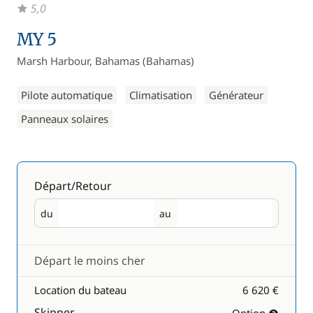
5,0
MY 5
Marsh Harbour, Bahamas (Bahamas)
Pilote automatique
Climatisation
Générateur
Panneaux solaires
Départ/Retour
du
au
Départ
Retour
Départ le moins cher
Location du bateau
6 620 €
Skipper