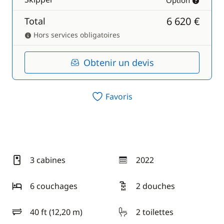
Option
6 620 €
Total
Hors services obligatoires
Obtenir un devis
Favoris
3 cabines
2022
année
6 couchages
2 douches
40 ft (12,20 m)
2 toilettes
longueur