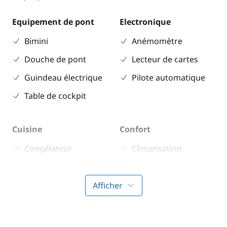
Equipement de pont
Electronique
Bimini
Anémomètre
Douche de pont
Lecteur de cartes
Guindeau électrique
Pilote automatique
Table de cockpit
Cuisine
Confort
Congélateur
Climatisation
Cuisinière
Générateur
Micro-ondes
Panneaux solaires
Afficher
Réfrigérateur
WC électrique