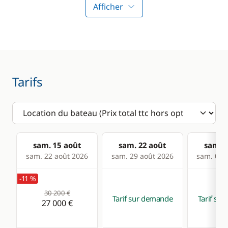
Afficher
Wakeboard
Electronique
Cuisine
Anémomètre
Congélateur
Tarifs
Convertisseur 220V
Grille pain
GPS
Ice Maker
Lecteur de cartes
Machine à café
Loch - Speedo
Réfrigérateur
sam. 15 août
sam. 22 août
sam. 2
Pilote automatique
Réfrigérateur
sam. 22 août 2026
sam. 29 août 2026
sam. 05 s
éléctrique
-11 %
30 200 €
Confort
Tarif sur demande
Tarif su
27 000 €
Climatisation