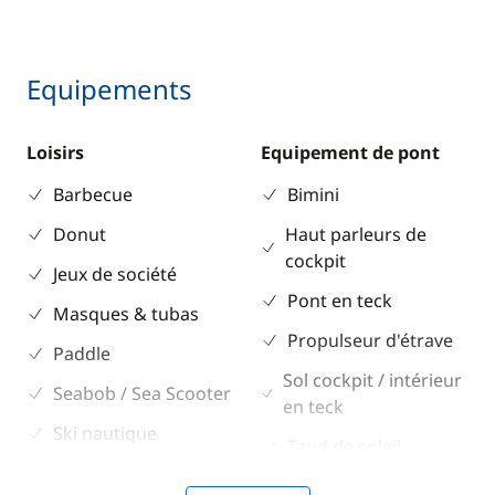
Equipements
Loisirs
Equipement de pont
Barbecue
Bimini
Donut
Haut parleurs de
cockpit
Jeux de société
Pont en teck
Masques & tubas
Propulseur d'étrave
Paddle
Sol cockpit / intérieur
Seabob / Sea Scooter
en teck
Ski nautique
Taud de soleil
TV
Winch électrique