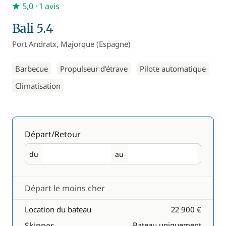
5,0
· 1 avis
Bali 5.4
Port Andratx, Majorque (Espagne)
Barbecue
Propulseur d'étrave
Pilote automatique
Climatisation
Départ/Retour
du
au
Départ
Retour
Départ le moins cher
Location du bateau
22 900 €
Skipper
Bateau uniquement