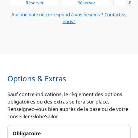
Réserver
Réserver
Rése
Dessalinisateur
Aucune date ne correspond à vos besoins ?
Contactez-
Eau chaude
nous !
Panneaux solaires
Plateforme de bain
WC électrique
Options & Extras
Sauf contre-indications, le règlement des options
obligatoires ou des extras se fera sur place.
Renseignez-vous bien auprès de la base ou de votre
conseiller GlobeSailor.
Obligatoire