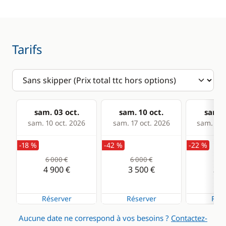
Tarifs
sam. 03 oct.
sam. 10 oct.
sam. 1
sam. 10 oct. 2026
sam. 17 oct. 2026
sam. 24 
-18 %
-42 %
-22 %
6 000 €
6 000 €
4 5
4 900 €
3 500 €
3 5
Réserver
Réserver
Rése
Aucune date ne correspond à vos besoins ?
Contactez-