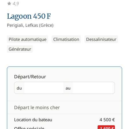
4,9
Lagoon 450 F
Perigiali, Lefkas (Grèce)
Pilote automatique
Climatisation
Dessalinisateur
Générateur
Départ/Retour
du
au
Départ
Retour
Départ le moins cher
Location du bateau
4 500 €
Offre spéciale
-1 600 €