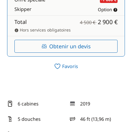
Skipper
Option
2 900 €
Total
4 500 €
Hors services obligatoires
Obtenir un devis
Favoris
6 cabines
2019
année
5 douches
46 ft (13,96 m)
longueur